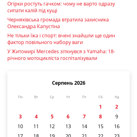
Огірки ростуть гачком: чому не варто одразу
сипати калій під кущі
Черняхівська громада втратила захисника
Олександра Капустіна
Не тільки їжа і спорт: вчені знайшли ще один
фактор повільного набору ваги
У Житомирі Mercedes зіткнувся з Yamaha: 18-
річного мотоцикліста госпіталізували
Серпень 2026
Пн
Вт
Ср
Чт
Пт
Сб
Нд
1
2
3
4
5
6
7
8
9
10
11
12
13
14
15
16
17
18
19
20
21
22
23