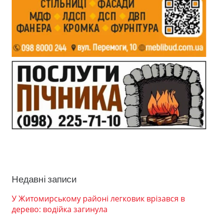
Недавні записи
У Житомирському районі легковик врізався в
дерево: водійка загинула