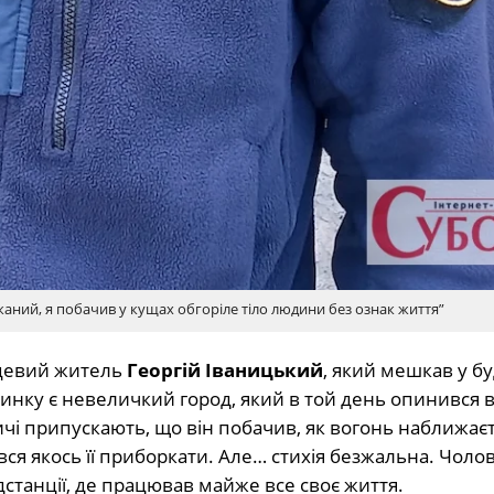
аний, я побачив у кущах обгоріле тіло людини без ознак життя”
сцевий житель
Георгій Іваницький
, який мешкав у б
инку є невеличкий город, який в той день опинився в
дичі припускають, що він побачив, як вогонь наближає
ався якось її приборкати. Але… стихія безжальна. Чолов
дстанції, де працював майже все своє життя.