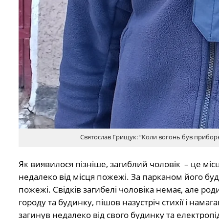
Святослав Грищук: “Коли вогонь був приборк
Як виявилося пізніше, загиблий чоловік
– це мі
недалеко від місця пожежі. За парканом його буд
пожежі. Свідків загибелі чоловіка немає, але ро
городу та будинку, пішов назустріч стихії і намаг
загинув недалеко від свого будинку та електропі