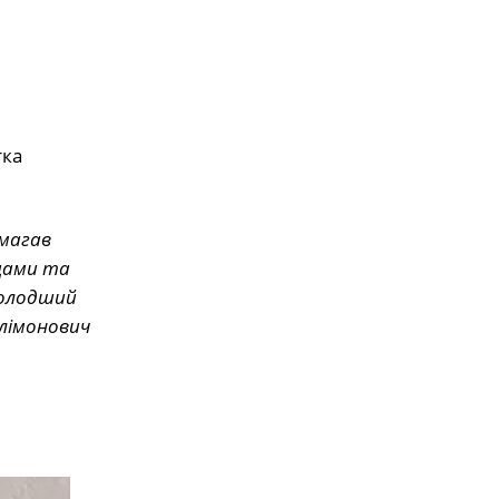
тка
омагав
ощами та
 Молодший
ілімонович