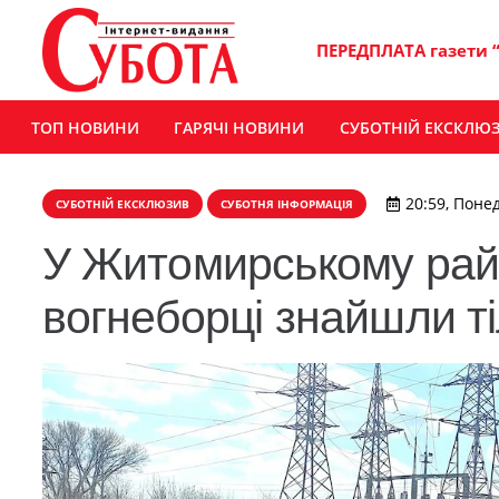
ПЕРЕДПЛАТА газети 
ТОП НОВИНИ
ГАРЯЧІ НОВИНИ
СУБОТНІЙ ЕКСКЛЮ
20:59, Понед
СУБОТНІЙ ЕКСКЛЮЗИВ
СУБОТНЯ ІНФОРМАЦІЯ
У Житомирському райо
вогнеборці знайшли ті