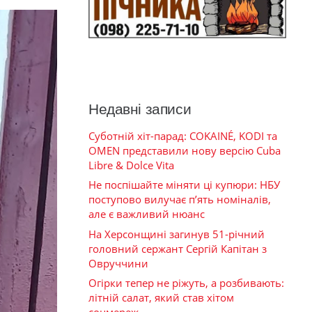
Недавні записи
Суботній хіт-парад: COKAINÉ, KODI та
OMEN представили нову версію Cuba
Libre & Dolce Vita
Не поспішайте міняти ці купюри: НБУ
поступово вилучає п’ять номіналів,
але є важливий нюанс
На Херсонщині загинув 51-річний
головний сержант Сергій Капітан з
Овруччини
Огірки тепер не ріжуть, а розбивають:
літній салат, який став хітом