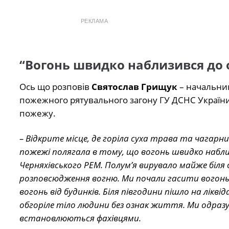
РЕКЛАМА
“Вогонь швидко наблизився до о
Ось що розповів
Святослав Грищук
– начальник
пожежного рятувального загону ГУ ДСНС України 
пожежу.
– Відкрите місце, де горіла суха трава та чагарн
пожежі полягала в тому, що вогонь швидко набли
Черняхівського РЕМ. Полум’я вирувало майже біл
розповсюдження вогню. Ми почали гасити вогонь з
вогонь від будинків. Біля півгодини пішло на лікві
обгоріле тіло людини без ознак життя. Ми одра
встановлюються фахівцями.