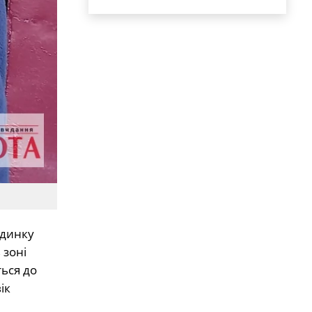
удинку
 зоні
ться до
ік