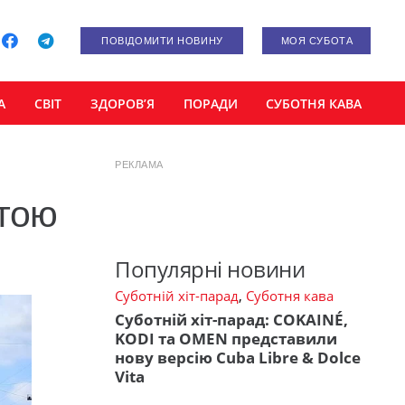
ПОВІДОМИТИ НОВИНУ
МОЯ СУБОТА
А
СВІТ
ЗДОРОВ’Я
ПОРАДИ
СУБОТНЯ КАВА
РЕКЛАМА
стою
Популярні новини
Суботній хіт-парад
,
Суботня кава
Суботній хіт-парад: COKAINÉ,
KODI та OMEN представили
нову версію Cuba Libre & Dolce
Vita