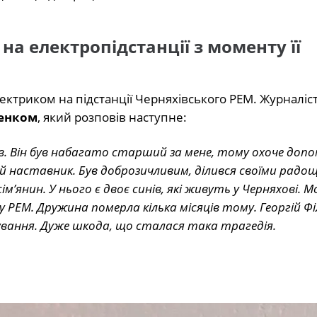
на електропідстанції з моменту її
ектриком на підстанції Черняхівського РЕМ. Журналіс
енком
, який розповів наступне:
ків. Він був набагато старший за мене, тому охоче доп
й наставник. Був доброзичливим, ділився своїми рад
м’янин. У нього є двоє синів, які живуть у Черняхові.
 РЕМ. Дружина померла кілька місяців тому. Георгій Ф
ування. Дуже шкода, що сталася така трагедія.