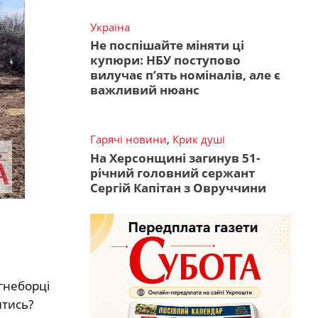
Україна
Не поспішайте міняти ці
купюри: НБУ поступово
вилучає п’ять номіналів, але є
важливий нюанс
Гарячі новини
,
Крик душі
На Херсонщині загинув 51-
річний головний сержант
Сергій Капітан з Овруччини
огнеборці
итись?