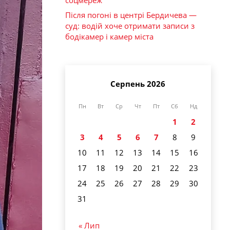
соцмереж
Після погоні в центрі Бердичева —
суд: водій хоче отримати записи з
бодікамер і камер міста
Серпень 2026
Пн
Вт
Ср
Чт
Пт
Сб
Нд
1
2
3
4
5
6
7
8
9
10
11
12
13
14
15
16
17
18
19
20
21
22
23
24
25
26
27
28
29
30
31
« Лип