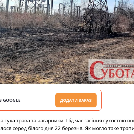
В GOOGLE
ДОДАТИ ЗАРАЗ
 суха трава та чагарники. Під час гасіння сухостою в
алося серед білого дня 22 березня. Як могло таке трап