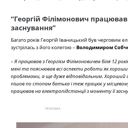
“Георгій Філімонович працював 
заснування”
Багато років Георгій Іваницький був черговим ел
зустрілась з його колегою –
Володимиром Собч
– Я працював з Георгієм Філімоновичем біля 12 ро
мені та пояснював всі аспекти роботи як хороши
проблемами, а ще дуже відповідальним. Хороший сі
пішов по стопам батька і теж працює у місцевому
працював на електропідстанції з моменту її засн
РЕКЛАМА