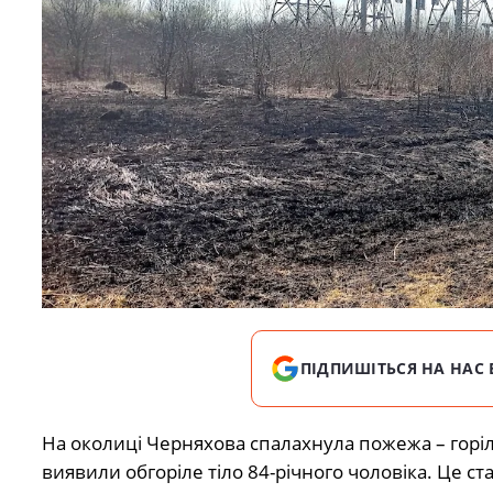
ПІДПИШІТЬСЯ НА НАС 
На околиці Черняхова спалахнула пожежа – горіла
виявили обгоріле тіло 84-річного чоловіка. Це ст