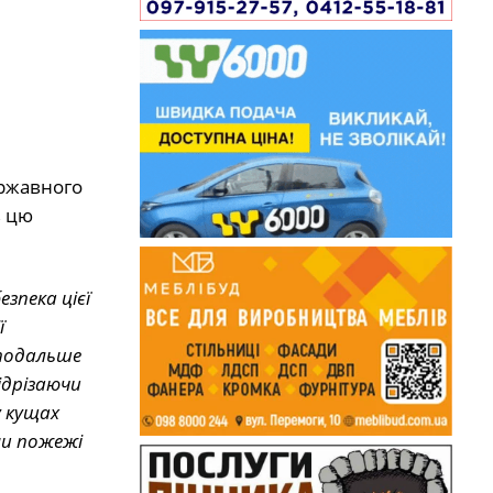
ержавного
в цю
зпека цієї
ї
 подальше
ідрізаючи
у кущах
ни пожежі