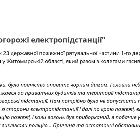
горожі електропідстанції”
 23 державної пожежної рятувальної частини 1-го д
у Житомирській області, який разом з колегами гаси
ики, було повністю оповите чорним димом. Головна небе
жався до приватних будинків та території підстанці
я огорожі підстанції. Нам потрібно було не допустити
і сторони електропідстанції і далі по краю пожежі, в
дацію пожежі, і коли вогонь був приборканий, я побачив 
зу викликали поліцію… Причина та остаточні обстави