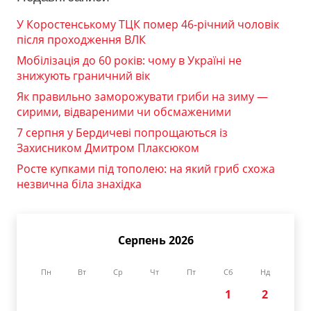
У Коростенському ТЦК помер 46-річний чоловік
після проходження ВЛК
Мобілізація до 60 років: чому в Україні не
знижують граничний вік
Як правильно заморожувати гриби на зиму —
сирими, відвареними чи обсмаженими
7 серпня у Бердичеві попрощаються із
Захисником Дмитром Плаксюком
Росте купками під тополею: на який гриб схожа
незвична біла знахідка
Серпень 2026
Пн
Вт
Ср
Чт
Пт
Сб
Нд
1
2