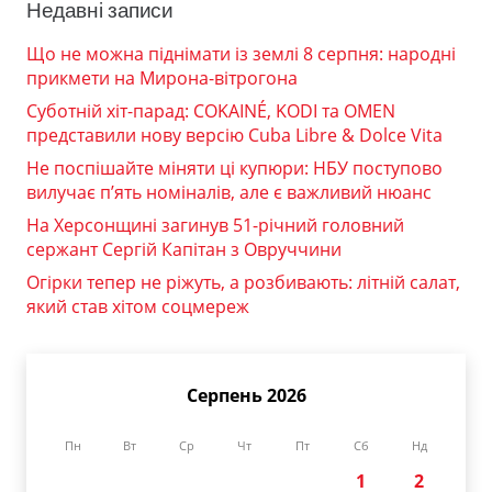
Недавні записи
Що не можна піднімати із землі 8 серпня: народні
прикмети на Мирона-вітрогона
Суботній хіт-парад: COKAINÉ, KODI та OMEN
представили нову версію Cuba Libre & Dolce Vita
Не поспішайте міняти ці купюри: НБУ поступово
вилучає п’ять номіналів, але є важливий нюанс
На Херсонщині загинув 51-річний головний
сержант Сергій Капітан з Овруччини
Огірки тепер не ріжуть, а розбивають: літній салат,
який став хітом соцмереж
Серпень 2026
Пн
Вт
Ср
Чт
Пт
Сб
Нд
1
2