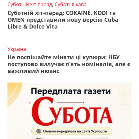
Суботній хіт-парад
,
Суботня кава
Суботній хіт-парад: COKAINÉ, KODI та
OMEN представили нову версію Cuba
Libre & Dolce Vita
Україна
Не поспішайте міняти ці купюри: НБУ
поступово вилучає п’ять номіналів, але є
важливий нюанс