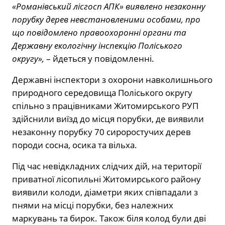
«Романівський лісгосп АПК» виявлено незаконну
порубку дерев невстановленими особами, про
що повідомлено правоохоронні органи та
Державну екологічну інспекцію Поліського
округу»,
– йдеться у повідомленні.
Державні інспектори з охорони навколишнього
природного середовища Поліського округу
спільно з працівниками Житомирського РУП
здійснили виїзд до місця порубки, де виявили
незаконну порубку 70 сироростучих дерев
породи сосна, осика та вільха.
Під час невідкладних слідчих дій, на території
приватної лісопильні Житомирського району
виявили колоди, діаметри яких співпадали з
пнями на місці порубки, без належних
маркувань та бирок. Також біля колод були дві