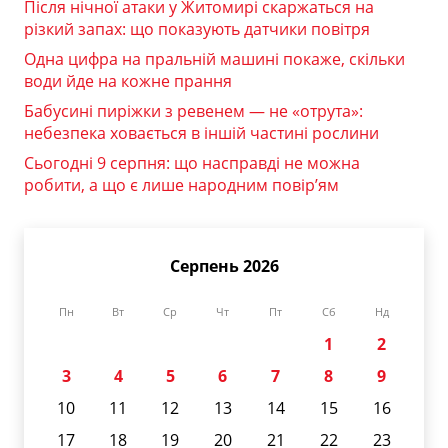
Після нічної атаки у Житомирі скаржаться на
різкий запах: що показують датчики повітря
Одна цифра на пральній машині покаже, скільки
води йде на кожне прання
Бабусині пиріжки з ревенем — не «отрута»:
небезпека ховається в іншій частині рослини
Сьогодні 9 серпня: що насправді не можна
робити, а що є лише народним повір’ям
Серпень 2026
Пн
Вт
Ср
Чт
Пт
Сб
Нд
1
2
3
4
5
6
7
8
9
10
11
12
13
14
15
16
17
18
19
20
21
22
23