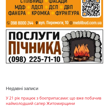
Недавні записи
У 21 рік працює з боєприпасами: що вже побачив
наймолодший сапер Житомирщини