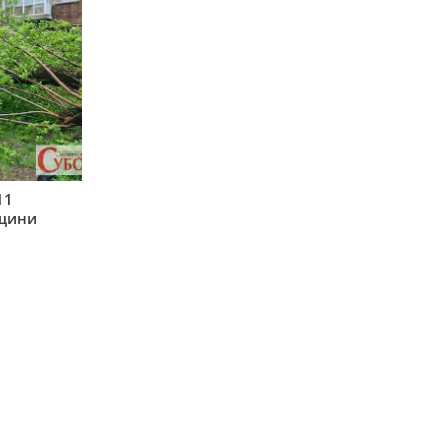
11
рщини