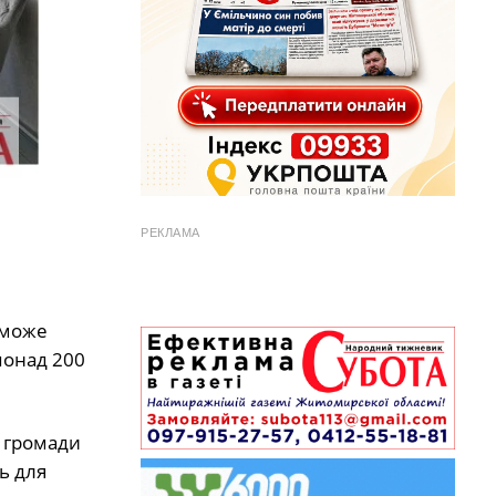
РЕКЛАМА
 може
понад 200
є громади
ь для