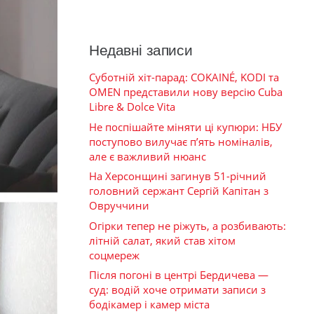
Недавні записи
Суботній хіт-парад: COKAINÉ, KODI та
OMEN представили нову версію Cuba
Libre & Dolce Vita
Не поспішайте міняти ці купюри: НБУ
поступово вилучає п’ять номіналів,
але є важливий нюанс
На Херсонщині загинув 51-річний
головний сержант Сергій Капітан з
Овруччини
Огірки тепер не ріжуть, а розбивають:
літній салат, який став хітом
соцмереж
Після погоні в центрі Бердичева —
суд: водій хоче отримати записи з
бодікамер і камер міста