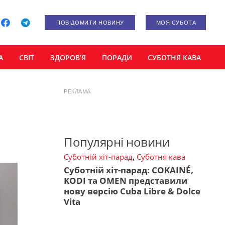
ПОВІДОМИТИ НОВИНУ
МОЯ СУБОТА
А
СВІТ
ЗДОРОВ’Я
ПОРАДИ
СУБОТНЯ КАВА
РЕКЛАМА
Популярні новини
Суботній хіт-парад
,
Суботня кава
Суботній хіт-парад: COKAINÉ,
KODI та OMEN представили
нову версію Cuba Libre & Dolce
Vita