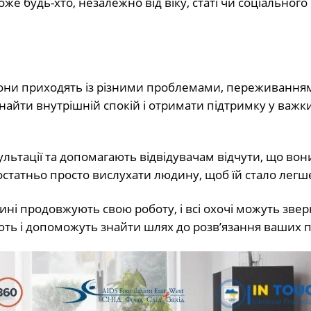
 будь-хто, незалежно від віку, статі чи соціального 
. Вони приходять із різними проблемами, переживання
знайти внутрішній спокій і отримати підтримку у важк
ультації та допомагають відвідувачам відчути, що вони
статньо просто вислухати людину, щоб їй стало легш
і продовжують свою роботу, і всі охочі можуть звер
ають і допоможуть знайти шлях до розв’язання ваших 