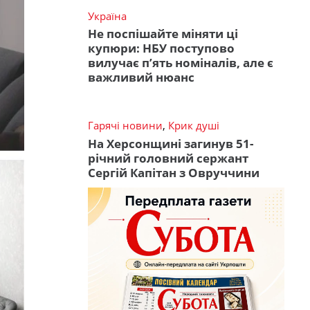
Україна
Не поспішайте міняти ці
купюри: НБУ поступово
вилучає п’ять номіналів, але є
важливий нюанс
Гарячі новини
,
Крик душі
На Херсонщині загинув 51-
річний головний сержант
Сергій Капітан з Овруччини