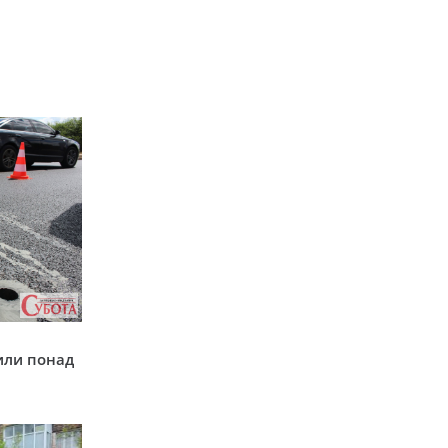
у
или понад