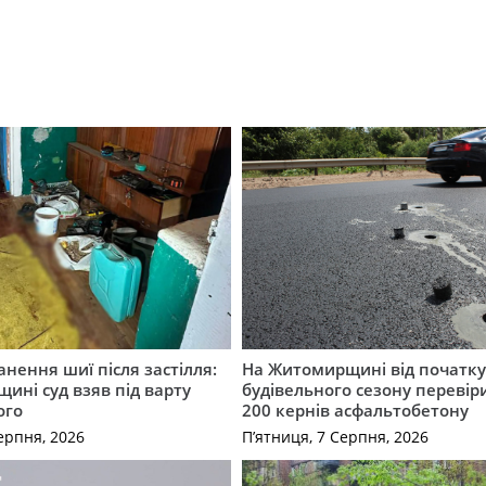
нення шиї після застілля:
На Житомирщині від початк
щині суд взяв під варту
будівельного сезону перевір
ого
200 кернів асфальтобетону
ерпня, 2026
П’ятниця, 7 Серпня, 2026