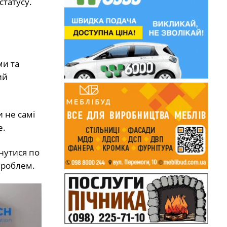
статусу.
ми та
ий
 не самі
е.
нутися по
проблем.