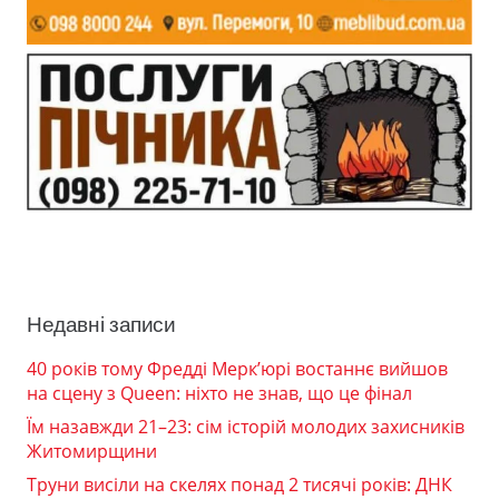
Недавні записи
40 років тому Фредді Мерк’юрі востаннє вийшов
на сцену з Queen: ніхто не знав, що це фінал
Їм назавжди 21–23: сім історій молодих захисників
Житомирщини
Труни висіли на скелях понад 2 тисячі років: ДНК