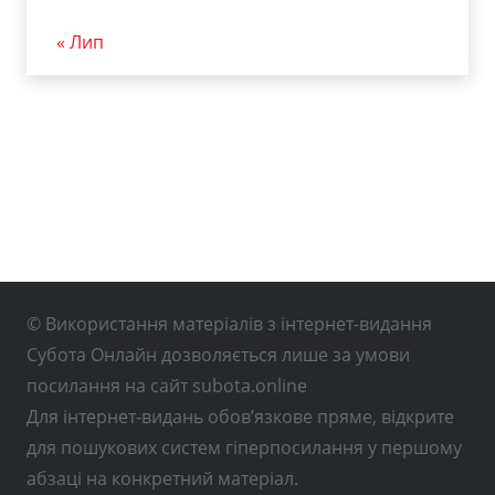
« Лип
© Використання матеріалів з інтернет-видання
Субота Онлайн дозволяється лише за умови
посилання на сайт subota.online
Для інтернет-видань обов’язкове пряме, відкрите
для пошукових систем гіперпосилання у першому
абзаці на конкретний матеріал.