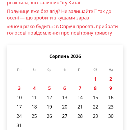
розкрила, хто залишив їх у Китаї
Полуниця вже без ягід? Не залишайте її так до
осені — що зробити з кущами зараз
«Вночі різко будить»: в Овручі просять прибрати
голосові повідомлення про повітряну тривогу
Серпень 2026
Пн
Вт
Ср
Чт
Пт
Сб
Нд
1
2
3
4
5
6
7
8
9
10
11
12
13
14
15
16
17
18
19
20
21
22
23
24
25
26
27
28
29
30
31