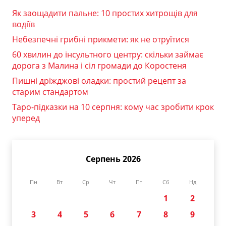
Як заощадити пальне: 10 простих хитрощів для
водіїв
Небезпечні грибні прикмети: як не отруїтися
60 хвилин до інсультного центру: скільки займає
дорога з Малина і сіл громади до Коростеня
Пишні дріжджові оладки: простий рецепт за
старим стандартом
Таро-підказки на 10 серпня: кому час зробити крок
уперед
Серпень 2026
Пн
Вт
Ср
Чт
Пт
Сб
Нд
1
2
3
4
5
6
7
8
9