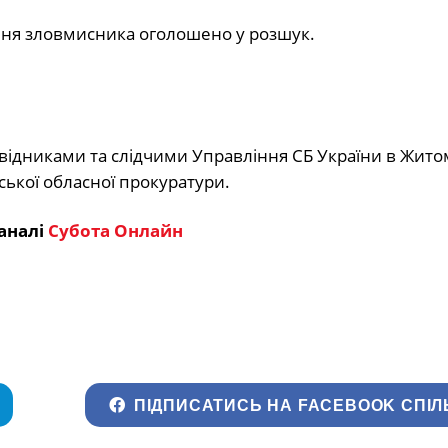
ня зловмисника оголошено у розшук.
ідниками та слідчими Управління СБ України в Жито
ької обласної прокуратури.
аналі
Субота Онлайн
ПІДПИСАТИСЬ НА FACEBOOK СПІЛ