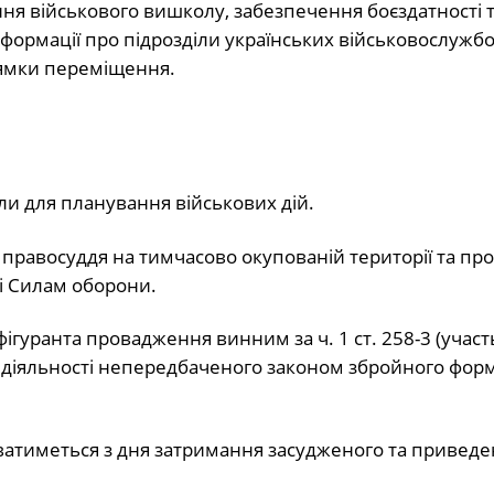
ння військового вишколу, забезпечення боєздатності 
нформації про підрозділи українських військовослужбов
прямки переміщення.
ли для планування військових дій.
 правосуддя на тимчасово окупованій території та пр
і Силам оборони.
уранта провадження винним за ч. 1 ст. 258-3 (участ
ть у діяльності непередбаченого законом збройного фор
ватиметься з дня затримання засудженого та привед