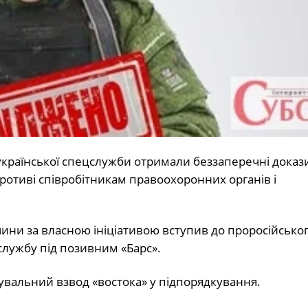
 української спецслужби отримали беззаперечні доказ
ротиві співробітникам правоохоронних органів і
ини за власною ініціативою вступив до проросійсько
службу під позивним «Барс».
увальний взвод «востока» у підпорядкування.