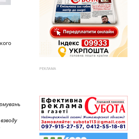
ького
РЕКЛАМА
ормувань
 взводу
у