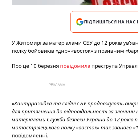
ПІДПИШІТЬСЯ НА НАС 
У Житомирі за матеріалами СБУ до 12 років ув’я
полку бойовиків «днр» «восток» з позивним «барс
Про це 10 березня
повідомила
пресгрупа Управлі
РЕКЛАМА
«Контррозвідка та слідчі СБУ продовжують викри
для притягнення до відповідальності за злочини
матеріалами Служби безпеки України до 12 років 
мотострілецького полку «восток» так званого «1 а
повідомленні.