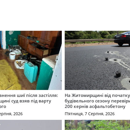
нення шиї після застілля:
На Житомирщині від початк
щині суд взяв під варту
будівельного сезону перевір
ого
200 кернів асфальтобетону
ерпня, 2026
П’ятниця, 7 Серпня, 2026