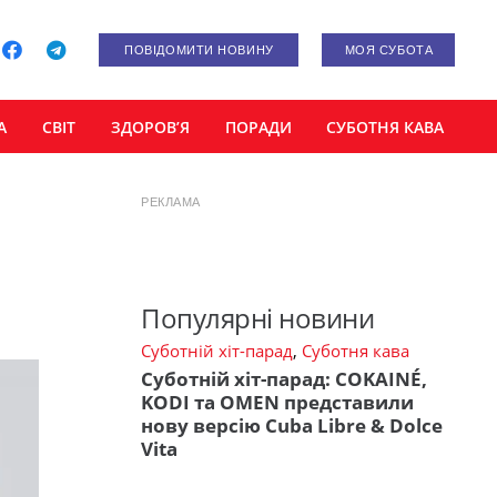
ПОВІДОМИТИ НОВИНУ
МОЯ СУБОТА
А
СВІТ
ЗДОРОВ’Я
ПОРАДИ
СУБОТНЯ КАВА
РЕКЛАМА
Популярні новини
Суботній хіт-парад
,
Суботня кава
Суботній хіт-парад: COKAINÉ,
KODI та OMEN представили
нову версію Cuba Libre & Dolce
Vita