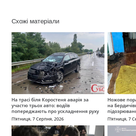
Схожі матеріали
На трасі біля Коростеня аварія за
Ножове пора
участю трьох авто: водіїв
на Бердичів
попереджають про ускладнення руху
підозрюван
П’ятниця, 7 Серпня, 2026
П’ятниця, 7 С