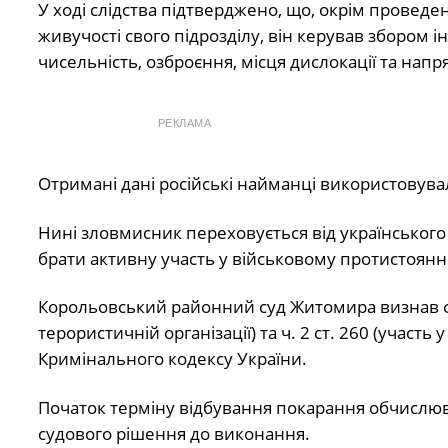
У ході слідства підтверджено, що, окрім проведе
живучості свого підрозділу, він керував збором і
чисельність, озброєння, місця дислокації та на
РЕКЛАМА
Отримані дані російські найманці використовува
Нині зловмисник переховується від українського
брати активну участь у військовому протистоянн
Корольовський районний суд Житомира визнав фіг
терористичній організації) та ч. 2 ст. 260 (учас
Кримінального кодексу України.
Початок терміну відбування покарання обчислю
судового рішення до виконання.