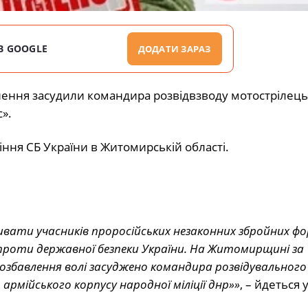
В GOOGLE
ДОДАТИ ЗАРАЗ
знення засудили командира розвідвзводу мотострілец
».
ння СБ України в Житомирській області.
вати учасників проросійських незаконних збройних ф
 проти державної безпеки України. На Житомирщині за
позбавлення волі засуджено командира розвідувального
рмійського корпусу народної міліції днр»»
, – йдеться 