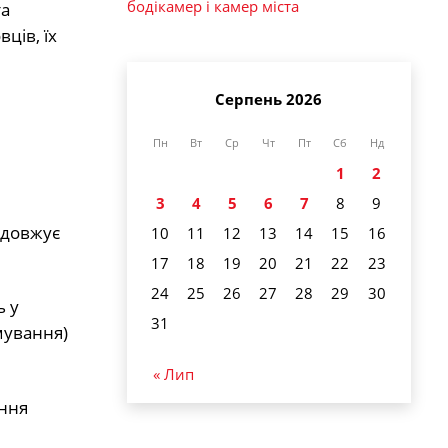
бодікамер і камер міста
та
ців, їх
Серпень 2026
Пн
Вт
Ср
Чт
Пт
Сб
Нд
1
2
3
4
5
6
7
8
9
одовжує
10
11
12
13
14
15
16
17
18
19
20
21
22
23
24
25
26
27
28
29
30
ь у
31
мування)
« Лип
ення