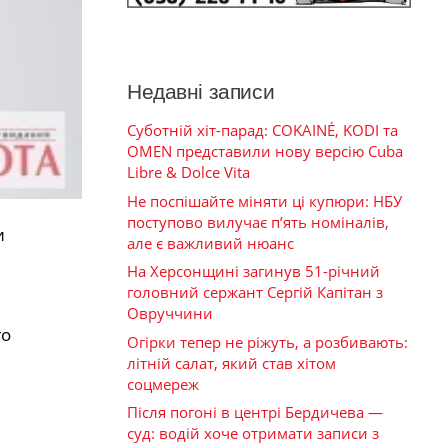
Недавні записи
Суботній хіт-парад: COKAINÉ, KODI та
OMEN представили нову версію Cuba
Libre & Dolce Vita
Не поспішайте міняти ці купюри: НБУ
поступово вилучає п’ять номіналів,
и
але є важливий нюанс
На Херсонщині загинув 51-річний
головний сержант Сергій Капітан з
Овруччини
го
Огірки тепер не ріжуть, а розбивають:
літній салат, який став хітом
соцмереж
Після погоні в центрі Бердичева —
суд: водій хоче отримати записи з