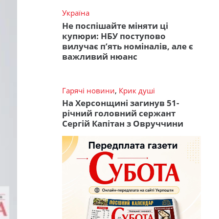
Україна
Не поспішайте міняти ці
купюри: НБУ поступово
вилучає п’ять номіналів, але є
важливий нюанс
Гарячі новини
,
Крик душі
На Херсонщині загинув 51-
річний головний сержант
Сергій Капітан з Овруччини