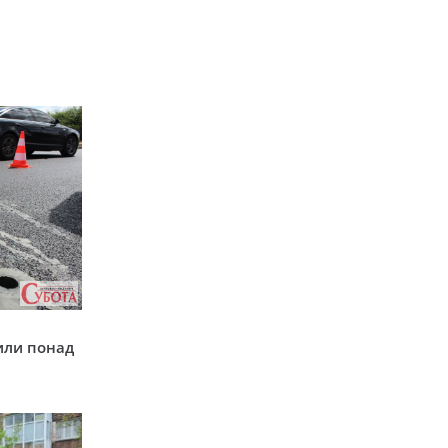
у
или понад