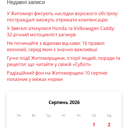
Недавні записи
У Житомирі фіксують наслідки ворожого обстрілу:
постраждалі зможуть отримати компенсацію
У Звягелі зіткнулися Honda та Volkswagen Caddy:
32-річний мотоцикліст загинув
Не починайте з відмови від кави: 16 правил
економії, серед яких є значно важливіші
Гучні події Житомирщини, історії людей, поради та
рецепти: що читайте у свіжій «Суботі»
Радіаційний фон на Житомирщині 10 серпня:
показник у межах норми
Серпень 2026
Пн
Вт
Ср
Чт
Пт
Сб
Нд
1
2