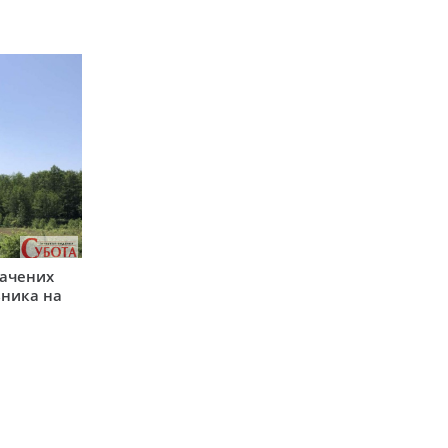
начених
зника на