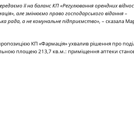
передаємо її на баланс КП «Регулювання орендних віднос
ація», але змінюємо право господарського відання –
а рада, а не комунальне підприємство»,
– сказала Ма
пропозицією КП «Фармація» ухвалив рішення про поді
альною площею 213,7 кв.м.: приміщення аптеки стано