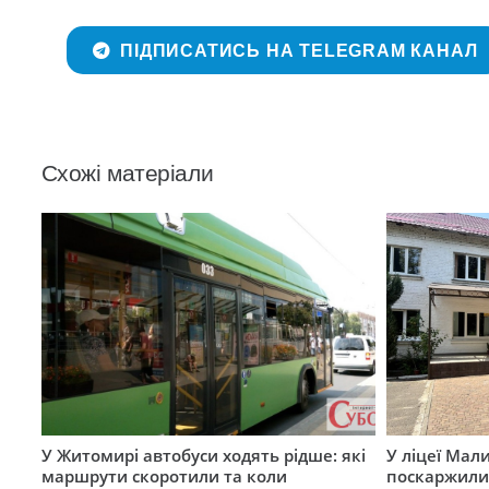
ПІДПИСАТИСЬ НА TELEGRAM КАНАЛ
Схожі матеріали
У Житомирі автобуси ходять рідше: які
У ліцеї Мал
маршрути скоротили та коли
поскаржилис