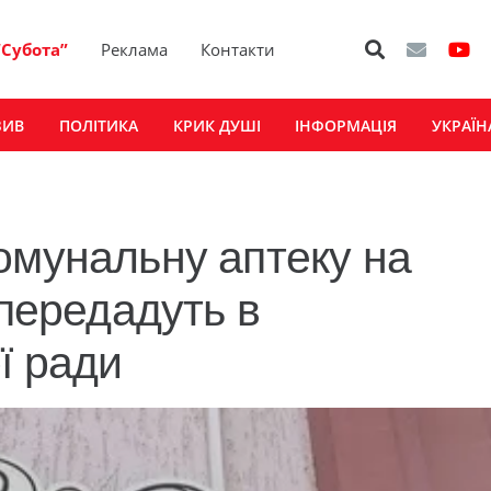
“Субота”
Реклама
Контакти
ЗИВ
ПОЛІТИКА
КРИК ДУШІ
ІНФОРМАЦІЯ
УКРАЇН
омунальну аптеку на
 передадуть в
ї ради