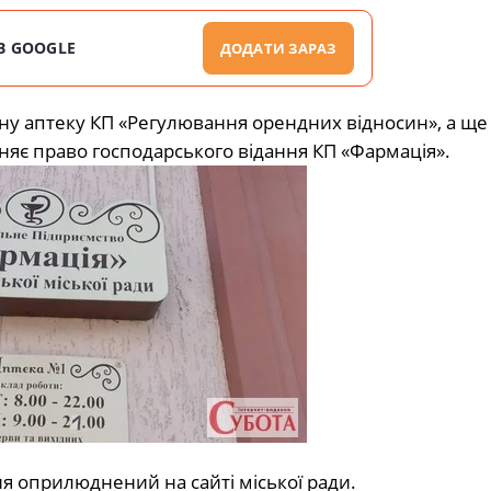
В GOOGLE
ДОДАТИ ЗАРАЗ
у аптеку КП «Регулювання орендних відносин», а ще 
иняє право господарського відання КП «Фармація».
я оприлюднений на сайті міської ради.