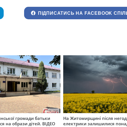
ПІДПИСАТИСЬ НА FACEBOOK СПІЛ
инської громади батьки
На Житомирщині після негод
я на образи дітей. ВІДЕО
електрики залишилися понад