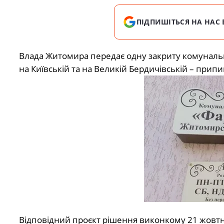
ПІДПИШІТЬСЯ НА НАС 
Влада Житомира передає одну закриту комунальн
на Київській та на Великій Бердичівській – прип
Відповідний проєкт рішення виконкому 21 жовтн