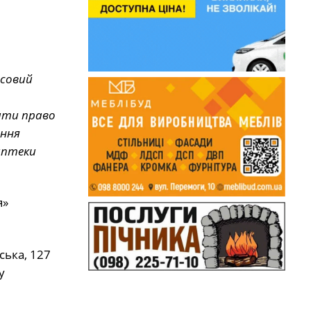
нсовий
нити право
ення
 аптеки
я»
ська, 127
у