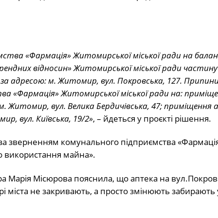
мства «Фармація» Житомирської міської ради на бала
рендних відносин» Житомирської міської ради частину
за адресою: м. Житомир, вул. Покровська, 127. Припи
ва «Фармація» Житомирської міської ради на: приміщ
м. Житомир, вул. Велика Бердичівська, 47; приміщення
ир, вул. Київська, 19/2»
, – йдеться у проєкті рішення.
 за зверненням комунального підприємства «Фармаці
о використання майна».
а Марія Місюрова пояснила, що аптека на вул.Покров
трі міста не закривають, а просто змінюють забирають 