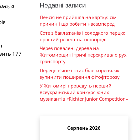
Недавні записи
ин», а
Пенсія не прийшла на картку: сім
рія
причин і що робити насамперед
Соте з баклажанів і солодкого перцю:
простий рецепт на сковороді
л
Через повалені дерева на
вить 177
Житомирщині тричі перекривало рух
транспорту
Перець в’яне і гниє біля кореня: як
зупинити поширення фітофторозу
У Житомирі проведуть перший
всеукраїнський конкурс юних
музикантів «Richter Junior Competition»
Серпень 2026