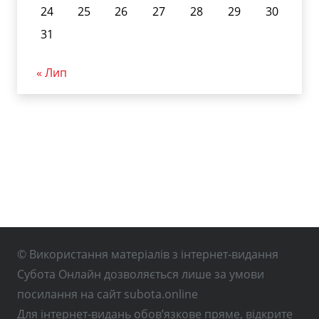
24
25
26
27
28
29
30
31
« Лип
© Використання матеріалів з інтернет-видання
Субота Онлайн дозволяється лише за умови
посилання на сайт subota.online
Для інтернет-видань обов’язкове пряме, відкрите