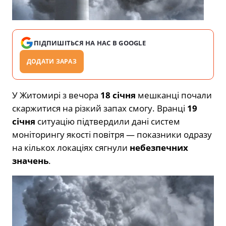
ПІДПИШІТЬСЯ НА НАС В GOOGLE
ДОДАТИ ЗАРАЗ
У Житомирі з вечора
18 січня
мешканці почали
скаржитися на різкий запах смогу. Вранці
19
січня
ситуацію підтвердили дані систем
моніторингу якості повітря — показники одразу
на кількох локаціях сягнули
небезпечних
значень
.