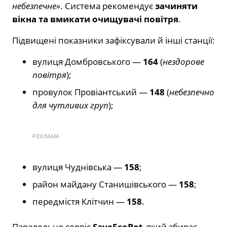
небезпечне»
. Система рекомендує
зачиняти
вікна та вмикати очищувачі повітря
.
Підвищені показники зафіксували й інші станції:
вулиця Домбровського —
164
(
нездорове
повітря
);
провулок Провіантський —
148
(
небезпечно
для чутливих груп
);
РЕКЛАМА
вулиця Чуднівська —
158
;
район майдану Станишівського —
158
;
передмістя Клітчин —
158
.
Паралельно сервіс
SaveEcoBot
, який збирає