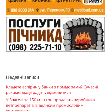
Недавні записи
Кладете аспірин у банки з помідорами? Сучасні
рекомендації радять відмовитися
У Звягелі за 150 млн грн продають виробника
ветпрепаратів із великим промисловим
комплексом