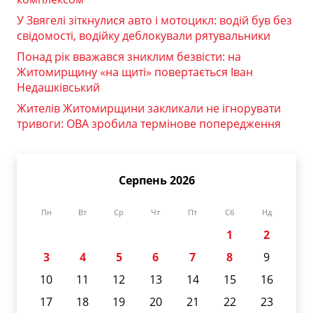
У Звягелі зіткнулися авто і мотоцикл: водій був без
свідомості, водійку деблокували рятувальники
Понад рік вважався зниклим безвісти: на
Житомирщину «на щиті» повертається Іван
Недашківський
Жителів Житомирщини закликали не ігнорувати
тривоги: ОВА зробила термінове попередження
Серпень 2026
Пн
Вт
Ср
Чт
Пт
Сб
Нд
1
2
3
4
5
6
7
8
9
10
11
12
13
14
15
16
17
18
19
20
21
22
23