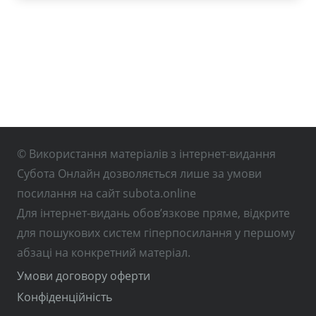
© Використання матеріалів з інтернет-видання
Субота Онлайн дозволяється лише за умови
посилання на сайт subota.online
Для інтернет-видань обов’язкове пряме, відкрите
для пошукових систем гіперпосилання у першому
абзаці на конкретний матеріал.
Умови договору оферти
Конфіденційність