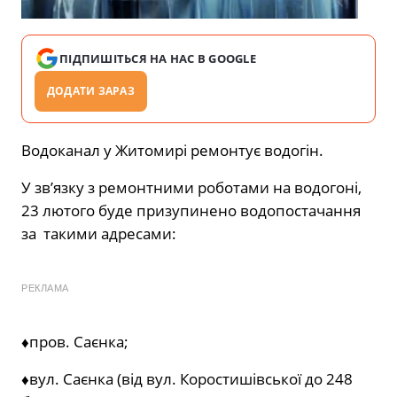
ПІДПИШІТЬСЯ НА НАС В GOOGLE
ДОДАТИ ЗАРАЗ
Водоканал у Житомирі ремонтує водогін.
У зв’язку з ремонтними роботами на водогоні,
23 лютого буде призупинено водопостачання
за
такими адресами:
РЕКЛАМА
♦️пров. Саєнка;
♦️вул. Саєнка (від вул. Коростишівської до 248