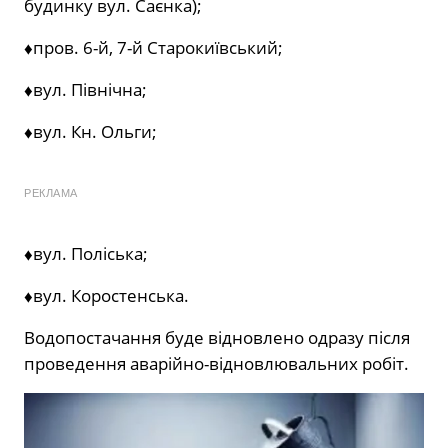
будинку вул. Саєнка);
♦️пров. 6-й, 7-й Старокиївський;
♦️вул. Північна;
♦️вул. Кн. Ольги;
РЕКЛАМА
♦️вул. Поліська;
♦️вул. Коростенська.
Водопостачання буде відновлено одразу після
проведення аварійно-відновлювальних робіт.