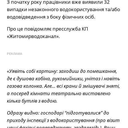
З початку року працівники вже виявили 32
випадки незаконного водокористування та/або
водовідведення з боку фізичних осіб.
Про це повідомляє пресслужба КП
«Житомирводоканал».
РЕКЛАМА
«Уявіть собі картину: заходиш до помешкання,
де є душова кабіна, рукомийники, унітаз і навіть
газова колонка. Але… всі крани й змішувачі зняті,
а посеред кімнати театрально виставлено
кілька бутлів з водою.
Одразу видно: господарі “підготувалися” до
приходу інспекції з водокористування (про візит
наші фахівці попереджають заздалегідь). Вони