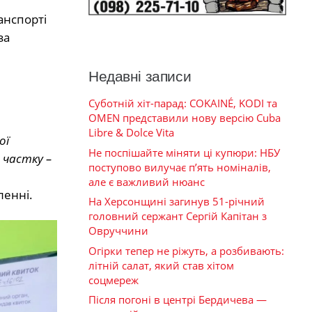
анспорті
за
Недавні записи
Суботній хіт-парад: COKAINÉ, KODI та
OMEN представили нову версію Cuba
Libre & Dolce Vita
ої
Не поспішайте міняти ці купюри: НБУ
 частку –
поступово вилучає п’ять номіналів,
але є важливий нюанс
ленні.
На Херсонщині загинув 51-річний
головний сержант Сергій Капітан з
Овруччини
Огірки тепер не ріжуть, а розбивають:
літній салат, який став хітом
соцмереж
Після погоні в центрі Бердичева —