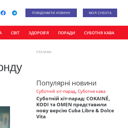
ПОВІДОМИТИ НОВИНУ
МОЯ СУБОТА
А
СВІТ
ЗДОРОВ’Я
ПОРАДИ
СУБОТНЯ КАВА
РЕКЛАМА
онду
Популярні новини
Суботній хіт-парад
,
Суботня кава
Суботній хіт-парад: COKAINÉ,
KODI та OMEN представили
нову версію Cuba Libre & Dolce
Vita