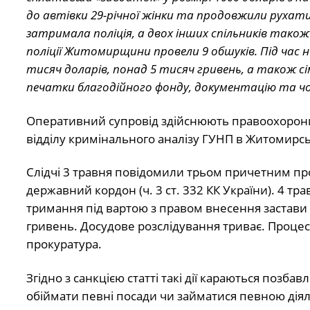
до автівки 29-річної жінки та продовжили рухати
затримала поліція, а двох інших спільників також
поліції Житомирщини провели 9 обшуків. Під час 
тисяч доларів, понад 5 тисяч гривень, а також сі
печатки благодійного фонду, документацію та чо
Оперативний супровід здійснюють правоохоронці
відділу кримінального аналізу ГУНП в Житомирськ
Слідчі 3 травня повідомили трьом причетним пр
державний кордон (ч. 3 ст. 332 КК України). 4 тр
тримання під вартою з правом внесення застави –
гривень. Досудове розслідування триває. Проце
прокуратура.
Згідно з санкцією статті такі дії караються позба
обіймати певні посади чи займатися певною діяль