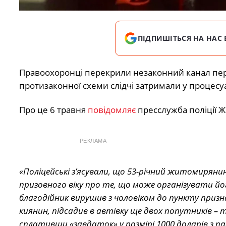
ПІДПИШІТЬСЯ НА НАС 
Правоохоронці перекрили незаконний канал пере
протизаконної схеми слідчі затримали у процесуал
Про це 6 травня
повідомляє
пресслужба поліції Ж
РЕКЛАМА
«Поліцейські з’ясували, що 53-річний житомирянин,
призовного віку про те, що може організувати його
благодійник вирушив з чоловіком до пункту призна
киянин, підсадив в автівку ще двох попутників – 
сплативши «завдаток» у розмірі 1000 доларів з пас