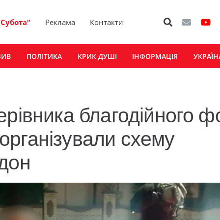
“Субота”
Реклама
Контакти
ЗИВ
ПОЛІТИКА
КРИК ДУШІ
ІНФОРМАЦІЯ
УКРАЇН
ерівника благодійного ф
і організували схему
рдон