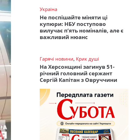
Україна
Не поспішайте міняти ці
купюри: НБУ поступово
вилучає п’ять номіналів, але є
важливий нюанс
Гарячі новини
,
Крик душі
На Херсонщині загинув 51-
річний головний сержант
Сергій Капітан з Овруччини