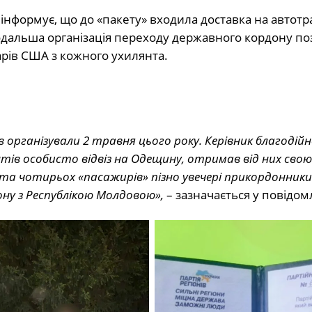
інформує, що до «пакету» входила доставка на автотр
одальша організація переходу державного кордону по
арів США з кожного ухилянта.
 організували 2 травня цього року. Керівник благодійн
нтів особисто відвіз на Одещину, отримав від них свою
її та чотирьох «пасажирів» пізно увечері прикордонники
ону з Республікою Молдовою»,
– зазначається у повідом