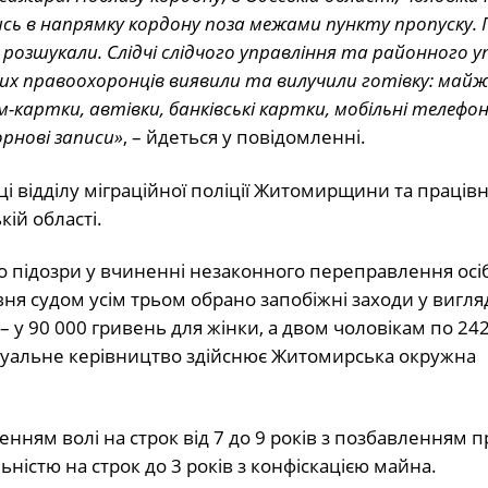
сь в напрямку кордону поза межами пункту пропуску. 
 розшукали. Слідчі слідчого управління та районного у
них правоохоронців виявили та вилучили готівку: майже
м-картки, автівки, банківські картки, мобільні телефон
рнові записи»
, – йдеться у повідомленні.
 відділу міграційної поліції Житомирщини та праців
ій області.
о підозри у вчиненні незаконного переправлення осі
авня судом усім трьом обрано запобіжні заходи у вигля
 у 90 000 гривень для жінки, а двом чоловікам по 24
суальне керівництво здійснює Житомирська окружна
вленням волі на строк від 7 до 9 років з позбавленням 
ністю на строк до 3 років з конфіскацією майна.