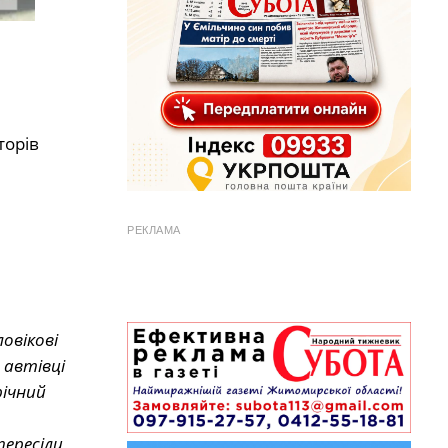
торів
РЕКЛАМА
овікові
 автівці
річний
пересіли