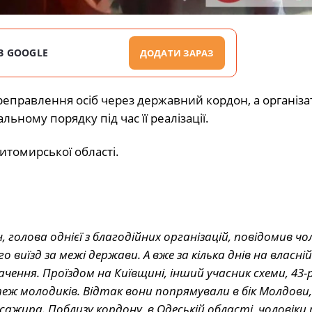
В GOOGLE
ДОДАТИ ЗАРАЗ
правлення осіб через державний кордон, а організа
ьному порядку під час її реалізації.
итомирської області.
 голова однієї з благодійних організацій, повідомив чол
 виїзд за межі держави. А вже за кілька днів на власній
чення. Проїздом на Київщині, інший учасник схеми, 43-
теж молодиків. Відтак вони попрямували в бік Молдови,
ажира. Поблизу кордону, в Одеській області, чоловіки 