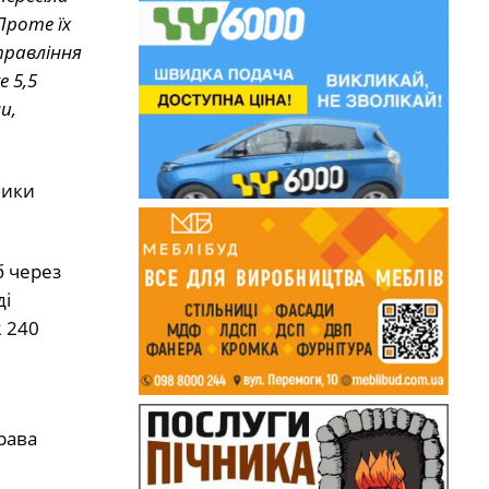
Проте їх
правління
 5,5
и,
ники
б через
ді
2 240
права