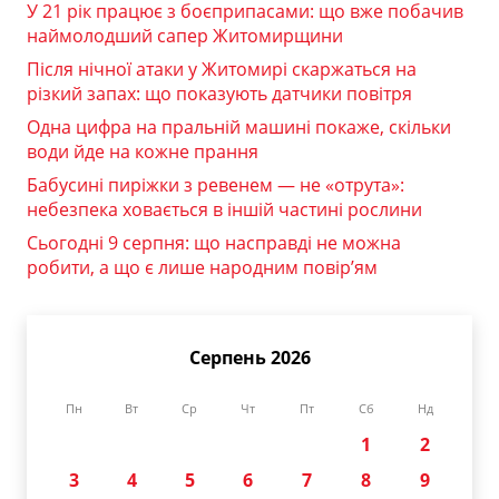
У 21 рік працює з боєприпасами: що вже побачив
наймолодший сапер Житомирщини
Після нічної атаки у Житомирі скаржаться на
різкий запах: що показують датчики повітря
Одна цифра на пральній машині покаже, скільки
води йде на кожне прання
Бабусині пиріжки з ревенем — не «отрута»:
небезпека ховається в іншій частині рослини
Сьогодні 9 серпня: що насправді не можна
робити, а що є лише народним повір’ям
Серпень 2026
Пн
Вт
Ср
Чт
Пт
Сб
Нд
1
2
3
4
5
6
7
8
9