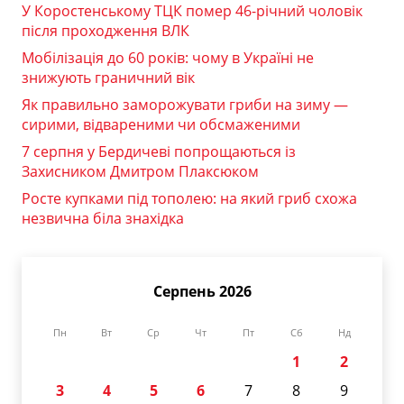
У Коростенському ТЦК помер 46-річний чоловік
після проходження ВЛК
Мобілізація до 60 років: чому в Україні не
знижують граничний вік
Як правильно заморожувати гриби на зиму —
сирими, відвареними чи обсмаженими
7 серпня у Бердичеві попрощаються із
Захисником Дмитром Плаксюком
Росте купками під тополею: на який гриб схожа
незвична біла знахідка
Серпень 2026
Пн
Вт
Ср
Чт
Пт
Сб
Нд
1
2
3
4
5
6
7
8
9