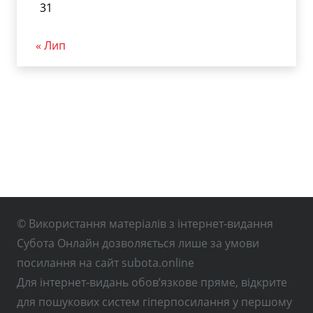
31
« Лип
© Використання матеріалів з інтернет-видання
Субота Онлайн дозволяється лише за умови
посилання на сайт subota.online
Для інтернет-видань обов’язкове пряме, відкрите
для пошукових систем гіперпосилання у першому