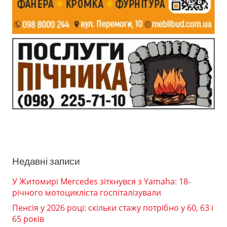
Недавні записи
У Житомирі Mercedes зіткнувся з Yamaha: 18-
річного мотоцикліста госпіталізували
Пенсія у 2026 році: скільки стажу потрібно у 60, 63 і
65 років