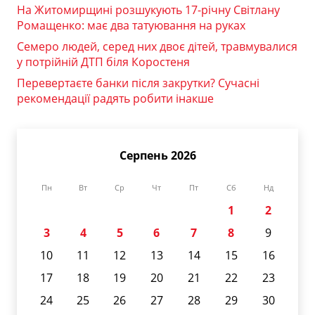
На Житомирщині розшукують 17-річну Світлану
Ромащенко: має два татуювання на руках
Семеро людей, серед них двоє дітей, травмувалися
у потрійній ДТП біля Коростеня
Перевертаєте банки після закрутки? Сучасні
рекомендації радять робити інакше
Серпень 2026
Пн
Вт
Ср
Чт
Пт
Сб
Нд
1
2
3
4
5
6
7
8
9
10
11
12
13
14
15
16
17
18
19
20
21
22
23
24
25
26
27
28
29
30