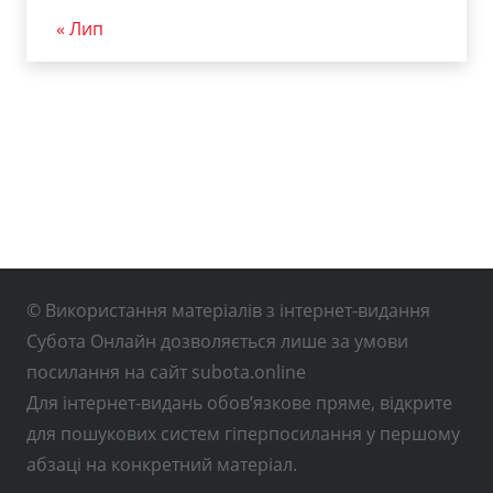
« Лип
© Використання матеріалів з інтернет-видання
Субота Онлайн дозволяється лише за умови
посилання на сайт subota.online
Для інтернет-видань обов’язкове пряме, відкрите
для пошукових систем гіперпосилання у першому
абзаці на конкретний матеріал.