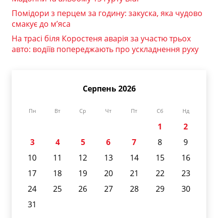
Помідори з перцем за годину: закуска, яка чудово
смакує до м’яса
На трасі біля Коростеня аварія за участю трьох
авто: водіїв попереджають про ускладнення руху
Серпень 2026
Пн
Вт
Ср
Чт
Пт
Сб
Нд
1
2
3
4
5
6
7
8
9
10
11
12
13
14
15
16
17
18
19
20
21
22
23
24
25
26
27
28
29
30
31