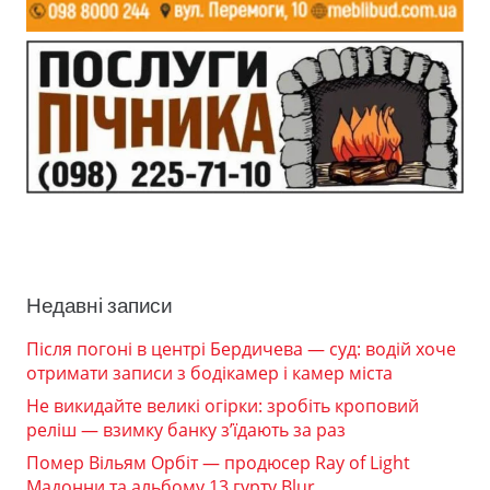
Недавні записи
Після погоні в центрі Бердичева — суд: водій хоче
отримати записи з бодікамер і камер міста
Не викидайте великі огірки: зробіть кроповий
реліш — взимку банку з’їдають за раз
Помер Вільям Орбіт — продюсер Ray of Light
Мадонни та альбому 13 гурту Blur