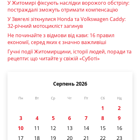
У Житомирі фіксують наслідки ворожого обстрілу:
постраждалі зможуть отримати компенсацію
У Звягелі зіткнулися Honda та Volkswagen Caddy:
32-річний мотоцикліст загинув
Не починайте з відмови від кави: 16 правил
економії, серед яких є значно важливіші
Гучні події Житомирщини, історії людей, поради та
рецепти: що читайте у свіжій «Суботі»
Серпень 2026
Пн
Вт
Ср
Чт
Пт
Сб
Нд
1
2
3
4
5
6
7
8
9
10
11
12
13
14
15
16
17
18
19
20
21
22
23