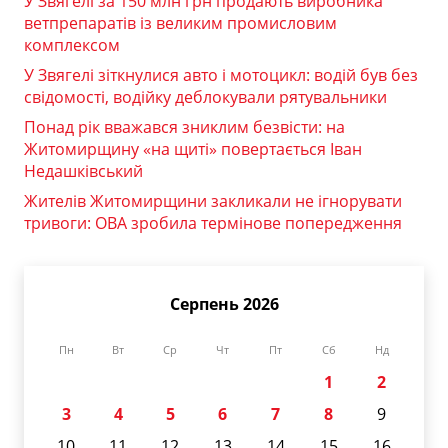
У Звягелі за 150 млн грн продають виробника
ветпрепаратів із великим промисловим
комплексом
У Звягелі зіткнулися авто і мотоцикл: водій був без
свідомості, водійку деблокували рятувальники
Понад рік вважався зниклим безвісти: на
Житомирщину «на щиті» повертається Іван
Недашківський
Жителів Житомирщини закликали не ігнорувати
тривоги: ОВА зробила термінове попередження
Серпень 2026
Пн
Вт
Ср
Чт
Пт
Сб
Нд
1
2
3
4
5
6
7
8
9
10
11
12
13
14
15
16