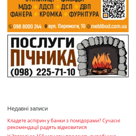
Недавні записи
Кладете аспірин у банки з помідорами? Сучасні
рекомендації радять відмовитися