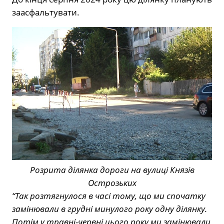
заасфальтувати.
Розрита ділянка дороги на вулиці Князів
Острозьких
“Так розтягнулося в часі тому, що ми спочатку
замінювали в грудні минулого року одну ділянку.
Потім у травні-червні цього року ми замінювали