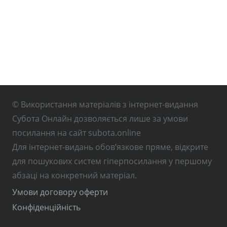
© Використання матеріалів з інтернет-видання
Субота Онлайн дозволяється лише за умови
посилання на сайт subota.online
Для інтернет-видань обов’язкове пряме, відкрите
для пошукових систем гіперпосилання у першому
абзаці на конкретний матеріал.
Умови договору оферти
Конфіденційність