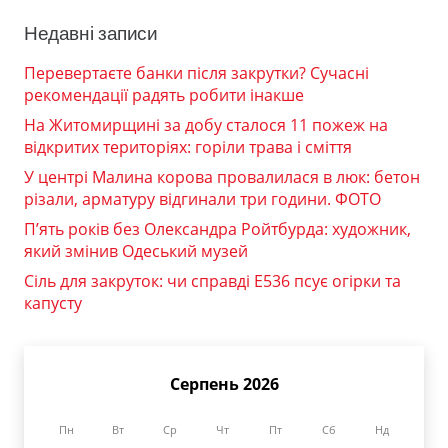
Недавні записи
Перевертаєте банки після закрутки? Сучасні
рекомендації радять робити інакше
На Житомирщині за добу сталося 11 пожеж на
відкритих територіях: горіли трава і сміття
У центрі Малина корова провалилася в люк: бетон
різали, арматуру відгинали три години. ФОТО
П’ять років без Олександра Ройтбурда: художник,
який змінив Одеський музей
Сіль для закруток: чи справді Е536 псує огірки та
капусту
Серпень 2026
Пн
Вт
Ср
Чт
Пт
Сб
Нд