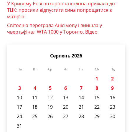
У Кривому Розі похоронна колона приїхала до
ТЦК: просили відпустити сина попрощатися з
матір’ю
Світоліна переграла Анісімову і вийшла у
чвертьфінал WTA 1000 у Торонто. Відео
Серпень 2026
Пн
Вт
Ср
Чт
Пт
Сб
Нд
1
2
3
4
5
6
7
8
9
10
11
12
13
14
15
16
17
18
19
20
21
22
23
24
25
26
27
28
29
30
31