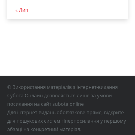
« Лип
© Використання матеріалів з інтернет-видання
Субота Онлайн дозволяється лише за умови
посилання на сайт subota.online
Для інтернет-видань обов’язкове пряме, відкрите
для пошукових систем гіперпосилання у першому
абзаці на конкретний матеріал.