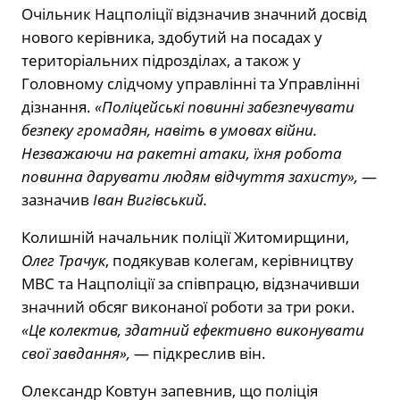
Очільник Нацполіції відзначив значний досвід
нового керівника, здобутий на посадах у
територіальних підрозділах, а також у
Головному слідчому управлінні та Управлінні
дізнання.
«Поліцейські повинні забезпечувати
безпеку громадян, навіть в умовах війни.
Незважаючи на ракетні атаки, їхня робота
повинна дарувати людям відчуття захисту»,
—
зазначив
Іван Вигівський.
Колишній начальник поліції Житомирщини,
Олег Трачук
, подякував колегам, керівництву
МВС та Нацполіції за співпрацю, відзначивши
значний обсяг виконаної роботи за три роки.
«Це колектив, здатний ефективно виконувати
свої завдання»,
— підкреслив він.
Олександр Ковтун запевнив, що поліція