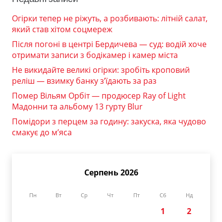
Огірки тепер не ріжуть, а розбивають: літній салат,
який став хітом соцмереж
Після погоні в центрі Бердичева — суд: водій хоче
отримати записи з бодікамер і камер міста
Не викидайте великі огірки: зробіть кроповий
реліш — взимку банку з’їдають за раз
Помер Вільям Орбіт — продюсер Ray of Light
Мадонни та альбому 13 гурту Blur
Помідори з перцем за годину: закуска, яка чудово
смакує до м’яса
Серпень 2026
Пн
Вт
Ср
Чт
Пт
Сб
Нд
1
2