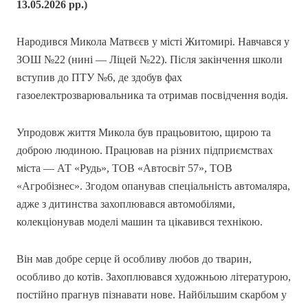
13.05.2026 рр.)
Народився Микола Матвєєв у місті Житомирі. Навчався у
ЗОШ №22 (нині — Ліцей №22). Після закінчення школи
вступив до ПТУ №6, де здобув фах
газоелектрозварювальника та отримав посвідчення водія.
Упродовж життя Микола був працьовитою, щирою та
доброю людиною. Працював на різних підприємствах
міста — АТ «Рудь», ТОВ «Автосвіт 57», ТОВ
«Агробізнес». Згодом опанував спеціальність автомаляра,
адже з дитинства захоплювався автомобілями,
колекціонував моделі машин та цікавився технікою.
Він мав добре серце й особливу любов до тварин,
особливо до котів. Захоплювався художньою літературою,
постійно прагнув пізнавати нове. Найбільшим скарбом у