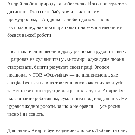
Андрій любив природу та риболовлю. Його пристрастю з
дитинства було село. бабуся вчила життєвим
премудростям, а Андрійко залюбки допомагав по
господарству, навчився працювати на землі й ніколи не
боявся важкої роботи.
Після закінчення школи відразу розпочав трудовий шлях.
Працював на будівництві у Житомирі, адже дуже любив
створювати, бачити результат своєї праці. Згодом
працював у ТОВ «Феруміна» — на підприємстві, яке
спеціалізується на виготовленні високоякісних корпусів
та металевих конструкцій для різних галузей. Андрій був
надзвичайно роботящим, сумлінним і відповідальним. Не
цурався жодної роботи, за що б не брався — усе робив
чесно і на совість.
Для рідних Андрій був надійною опорою. Люблячий син,