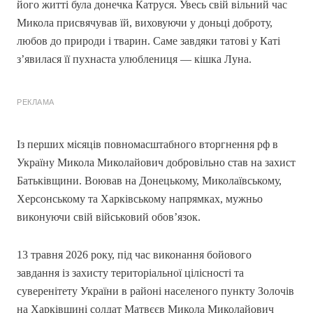
його житті була донечка Катруся. Увесь свій вільний час
Микола присвячував їй, виховуючи у доньці доброту,
любов до природи і тварин. Саме завдяки татові у Каті
з’явилася її пухнаста улюблениця — кішка Луна.
РЕКЛАМА
Із перших місяців повномасштабного вторгнення рф в
Україну Микола Миколайович добровільно став на захист
Батьківщини. Воював на Донецькому, Миколаївському,
Херсонському та Харківському напрямках, мужньо
виконуючи свій військовий обов’язок.
13 травня 2026 року, під час виконання бойового
завдання із захисту територіальної цілісності та
суверенітету України в районі населеного пункту Золочів
на Харківщині солдат Матвєєв Микола Миколайович