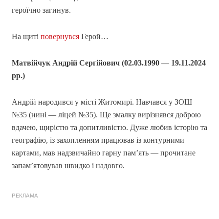
героїчно загинув.
На щиті
повернувся
Герой…
Матвійчук Андрій Сергійович (02.03.1990 — 19.11.2024
рр.)
Андрій народився у місті Житомирі. Навчався у ЗОШ
№35 (нині — ліцей №35). Ще змалку вирізнявся доброю
вдачею, щирістю та допитливістю. Дуже любив історію та
географію, із захопленням працював із контурними
картами, мав надзвичайно гарну пам’ять — прочитане
запам’ятовував швидко і надовго.
РЕКЛАМА