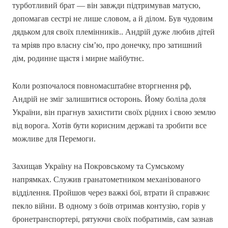
турботливий брат — він завжди підтримував матусю,
допомагав сестрі не лише словом, а й ділом. Був чудовим
дядьком для своїх племінників.. Андрій дуже любив дітей
та мріяв про власну сім’ю, про донечку, про затишний
дім, родинне щастя і мирне майбутнє.
Коли розпочалося повномасштабне вторгнення рф,
Андрій не зміг залишитися осторонь. Йому боліла доля
України, він прагнув захистити своїх рідних і свою землю
від ворога. Хотів бути корисним державі та зробити все
можливе для Перемоги.
Захищав Україну на Покровському та Сумському
напрямках. Служив гранатометником механізованого
відділення. Пройшов через важкі бої, втрати й справжнє
пекло війни. В одному з боїв отримав контузію, горів у
бронетранспортері, рятуючи своїх побратимів, сам зазнав