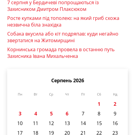
7 серпня у Бердичеві попрощаються із
Захисником Дмитром Плаксюком
Росте купками під тополею: на який гриб схожа
незвична біла знахідка
Собака вкусила або кіт подряпав: куди негайно
звертатися на Житомирщині
Корнинська громада провела в останню путь
Захисника Івана Михальченка
Серпень 2026
Пн
Вт
Ср
Чт
Пт
Сб
Нд
1
2
3
4
5
6
7
8
9
10
11
12
13
14
15
16
17
18
19
20
21
22
23