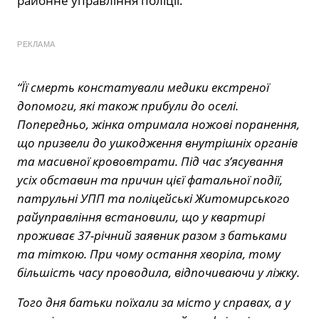
районне управління поліції.
РЕКЛАМА
“Її смерть констатували медики екстреної
допомоги, які також прибули до оселі.
Попередньо, жінка отримала ножові поранення,
що призвели до ушкодження внутрішніх органів
та масивної крововтрати. Під час з’ясування
усіх обставин та причин цієї фатальної події,
патрульні УПП та поліцейські Житомирського
райуправління встановили, що у квартирі
проживає 37-річний заявник разом з батьками
та тіткою. При чому остання хворіла, тому
більшість часу проводила, відпочиваючи у ліжку.
Того дня батьки поїхали за місто у справах, а у