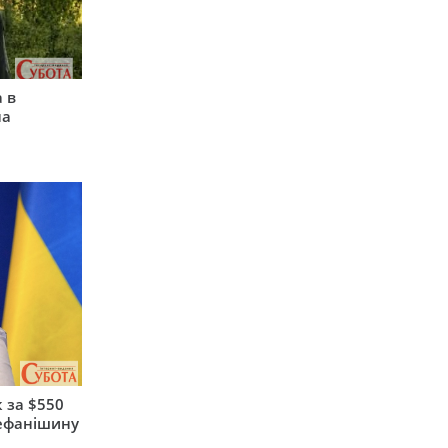
 в
на
 за $550
тефанішину