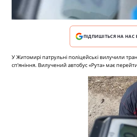
ПІДПИШІТЬСЯ НА НАС 
У Житомирі патрульні поліцейські вилучили транс
сп’яніння. Вилучений автобус «Рута» має перейт