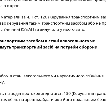
олю в крові.
матеріали за ч. 1 ст. 126 (Керування транспортним з
раво керування таким транспортним засобом або не п
ні сп’яніння) КУпАП та вилучили у нього авто.
анспортним засобом в стані алкогольного чи
имуть транспортний засіб на потреби оборони
.
бом в стані алкогольного чи наркотичного сп’яніння
ну.
ть на водія протокол згідно зі ст. 130 (Керування тра
 автомобіль на арештмайданчик з його подальшим бе