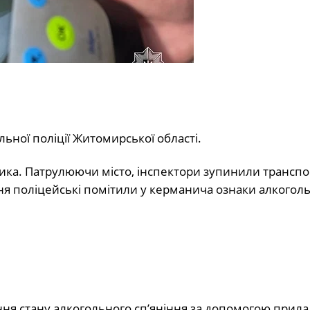
ьної поліції Житомирської області.
ика. Патрулюючи місто, інспектори зупинили трансп
ння поліцейські помітили у керманича ознаки алкогол
ня стану алкогольного сп’яніння за допомогою прила