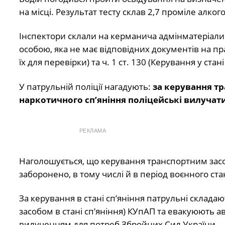
на місці. Результат тесту склав 2,7 проміле алког
Інспектори склали на керманича адмінматеріали 
особою, яка не має відповідних документів на п
їх для перевірки) та ч. 1 ст. 130 (Керування у ста
У патрульній поліції нагадують:
за керування тр
наркотичного сп’яніння поліцейські вилучат
РЕКЛАМА
Наголошується, що керування транспортним засо
заборонено, в тому числі й в період воєнного ста
За керування в стані сп’яніння патрульні складаю
засобом в стані сп’яніння) КУпАП та евакуюють
вилученням для потреб Збройних Сил України.