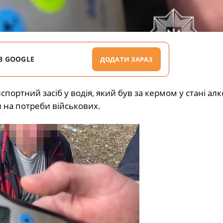
В GOOGLE
ДОДАТИ ЗАРАЗ
портний засіб у водія, який був за кермом у стані ал
и на потреби військових.