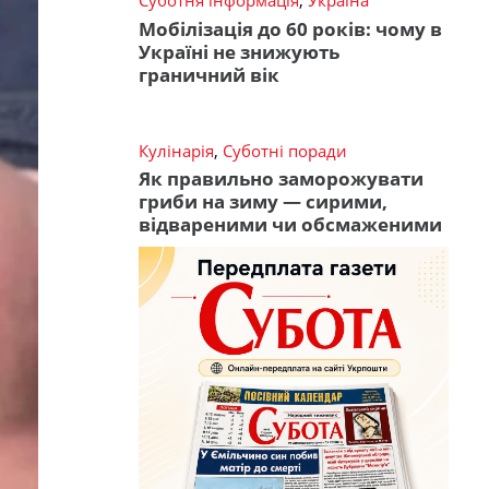
Суботня інформація
,
Україна
Мобілізація до 60 років: чому в
Україні не знижують
граничний вік
Кулінарія
,
Суботні поради
Як правильно заморожувати
гриби на зиму — сирими,
відвареними чи обсмаженими