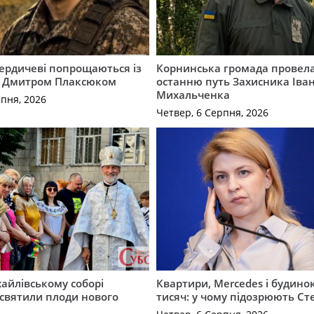
Бердичеві попрощаються із
Корнинська громада провела
 Дмитром Плаксюком
останню путь Захисника Іва
Михальченка
рпня, 2026
Четвер, 6 Серпня, 2026
айлівському соборі
Квартири, Mercedes і будинок
святили плоди нового
тисяч: у чому підозрюють С