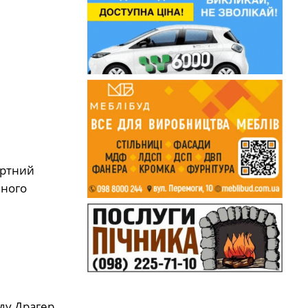
ортний
ьного
ду Драгер