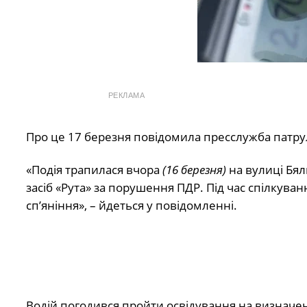
РЕКЛАМА
Про це 17 березня повідомила пресслужба патрул
«Подія трапилася вчора
(16 березня)
на вулиці Бял
засіб «Рута» за порушення ПДР. Під час спілкува
сп’яніння», – йдеться у повідомленні.
Водій погодився пройти освідування на визначен