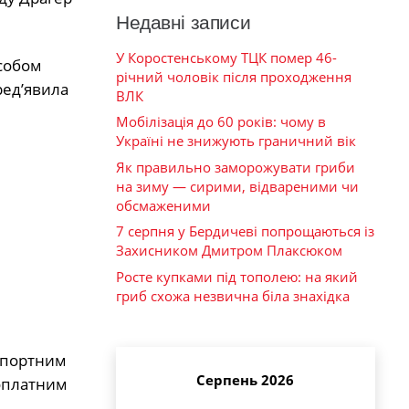
Недавні записи
У Коростенському ТЦК помер 46-
асобом
річний чоловік після проходження
ред’явила
ВЛК
Мобілізація до 60 років: чому в
Україні не знижують граничний вік
Як правильно заморожувати гриби
на зиму — сирими, відвареними чи
обсмаженими
7 серпня у Бердичеві попрощаються із
Захисником Дмитром Плаксюком
Росте купками під тополею: на який
гриб схожа незвична біла знахідка
нспортним
Серпень 2026
зоплатним