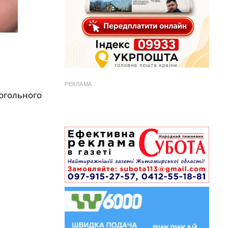
РЕКЛАМА
когольного