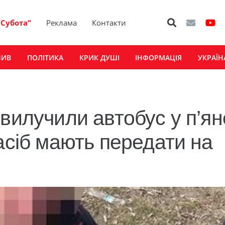
“Субота”
Реклама
Контакти
ЗИВ
ПОЛІТИКА
КРИК ДУШІ
ІНФОРМАЦІЯ
УКРАЇН
вилучили автобус у п’ян
асіб мають передати на