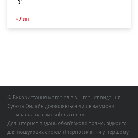
31
« Лип
© Використання матеріалів з інтернет-видання
Субота Онлайн дозволяється лише за умови
посилання на сайт subota.online
Для інтернет-видань обов’язкове пряме, відкрите
для пошукових систем гіперпосилання у першому