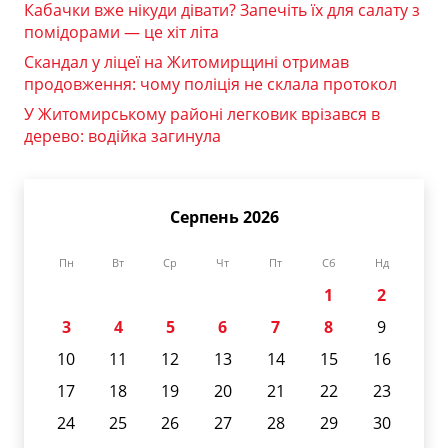
Кабачки вже нікуди дівати? Запечіть їх для салату з
помідорами — це хіт літа
Скандал у ліцеї на Житомирщині отримав
продовження: чому поліція не склала протокол
У Житомирському районі легковик врізався в
дерево: водійка загинула
Серпень 2026
Пн
Вт
Ср
Чт
Пт
Сб
Нд
1
2
3
4
5
6
7
8
9
10
11
12
13
14
15
16
17
18
19
20
21
22
23
24
25
26
27
28
29
30