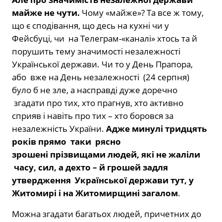
майже не чути.
Чому «майже»? Та все ж тому,
що є сподівання, що десь на кухні чи у
Фейсбуці, чи на Телеграм-«каналі» хтось та й
порушить тему значимості незалежності
Української держави. Чи то у День Прапора,
або вже на День незалежності (24 серпня)
було б не зле, а насправді дуже доречно
згадати про тих, хто прагнув, хто активно
сприяв і навіть про тих – хто боровся за
незалежність України.
Адже минулі тридцять
років прямо таки рясно
зрошені прізвищами людей, які не жаліли
часу, сил, а дехто – й грошей задля
утвердження Української держави тут, у
Житомирі і на Житомирщині загалом
.
Можна згадати багатьох людей, причетних до