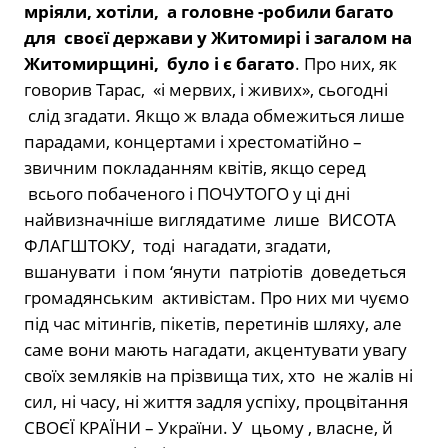
мріяли, хотіли, а головне -робили багато
для своєї держави у Житомирі і загалом на
Житомирщині, було і є багато
. Про них, як
говорив Тарас, «і мервих, і живих», сьогодні
слід згадати. Якщо ж влада обмежиться лише
парадами, концертами і хрестоматійно –
звичним покладанням квітів, якщо серед
всього побаченого і ПОЧУТОГО у ці дні
найвизначніше виглядатиме лише ВИСОТА
ФЛАГШТОКУ, тоді нагадати, згадати,
вшанувати і пом ‘янути патріотів доведеться
громадянським активістам. Про них ми чуємо
під час мітингів, пікетів, перетинів шляху, але
саме вони мають нагадати, акцентувати увагу
своїх земляків на прізвища тих, хто не жалів ні
сил, ні часу, ні життя задля успіху, процвітання
СВОЄЇ КРАЇНИ – України. У цьому , власне, й