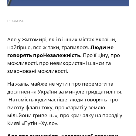
РЕКЛАМА
Але у Житомирі, як і в інших містах України,
найгірше, все ж таки, трапилося.
Люди не
говорять про
Незалежність.
Про її ціну, про
можливості, про невикористані шанси та
змарновані можливості.
На жаль, майже не чути і про перемоги та
досягнення України за минуле тридцятиліття.
Натомість куди частіше люди говорять про
висоту флагштоку, про «зариті у землю
мільйони гривень », про кричалку на параді у
Києві «Путін –Ху.ло».
Але про значимість незалежної держави