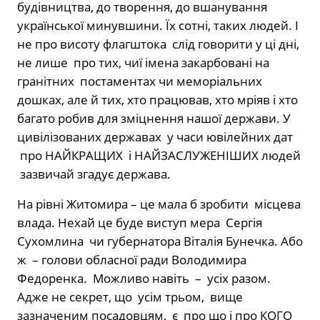
будівництва, до творення, до вшанування
української минувшини. Їх сотні, таких людей. І
не про висоту флагштока слід говорити у ці дні,
не лише про тих, чиї імена закарбовані на
гранітних постаментах чи меморіальних
дошках, але й тих, хто працював, хто мріяв і хто
багато робив для зміцнення нашої держави. У
цивілізованих державах у часи ювілейних дат
про НАЙКРАЩИХ і НАЙЗАСЛУЖЕНІШИХ людей
зазвичай згадує держава.
На рівні Житомира – це мала б зробити місцева
влада. Нехай це буде виступ мера Сергія
Сухомлина чи губернатора Віталія Бунечка. Або
ж – голови обласної ради Володимира
Федоренка. Можливо навіть – усіх разом.
Адже не секрет, що усім трьом, вище
зазначеним посадовцям, є про що і про КОГО