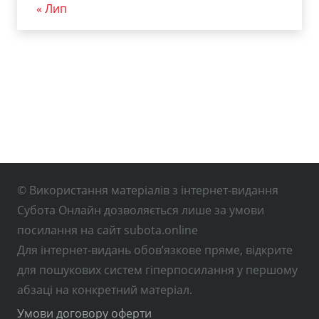
« Лип
© Використання матеріалів з інтернет-видання
Субота Онлайн дозволяється лише за умови
посилання на сайт subota.online
Для інтернет-видань обов’язкове пряме, відкрите
для пошукових систем гіперпосилання у першому
абзаці на конкретний матеріал.
Умови договору оферти