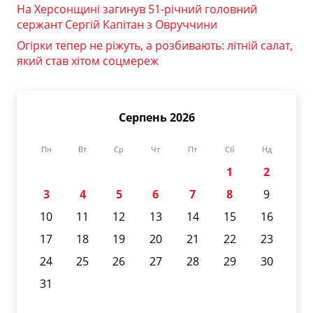
На Херсонщині загинув 51-річний головний
сержант Сергій Капітан з Овруччини
Огірки тепер не ріжуть, а розбивають: літній салат,
який став хітом соцмереж
Серпень 2026
Пн
Вт
Ср
Чт
Пт
Сб
Нд
1
2
3
4
5
6
7
8
9
10
11
12
13
14
15
16
17
18
19
20
21
22
23
24
25
26
27
28
29
30
31