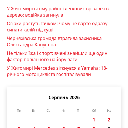
У Житомирському районі легковик врізався в
дерево: водійка загинула
Огірки ростуть гачком: чому не варто одразу
сипати калій під кущі
Черняхівська громада втратила захисника
Олександра Капустіна
Не тільки їжа і спорт: вчені знайшли ще один
фактор повільного набору ваги
У Житомирі Mercedes зіткнувся з Yamaha: 18-
річного мотоцикліста госпіталізували
Серпень 2026
Пн
Вт
Ср
Чт
Пт
Сб
Нд
1
2