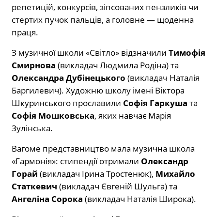
репетицій, конкурсів, зіпсованих пензликів чи
стертих пучок пальців, а головне — щоденна
праця.
З музичної школи «Світло» відзначили
Тимофія
Смирнова
(викладач Людмила Родіна) та
Олександра Дубінецького
(викладач Наталія
Баргилевич). Художню школу імені Віктора
Шкуринського прославили
Софія Гаркуша
та
Софія Мошковська
, яких навчає Марія
Зулінська.
Вагоме представництво мала музична школа
«Гармонія»: стипендії отримали
Олександр
Горай
(викладач Ірина Тростенюк),
Михайло
Статкевич
(викладач Євгеній Шульга) та
Ангеліна Сорока
(викладач Наталія Широка).