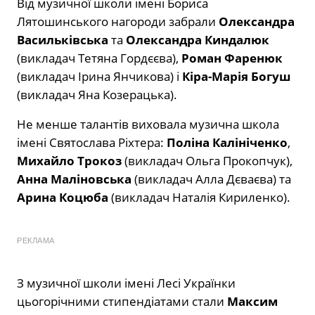
Від музичної школи імені Бориса
Лятошинського нагороди забрали
Олександра
Васильківська
та
Олександра Киндалюк
(викладач Тетяна Гордєєва),
Роман Фаренюк
(викладач Ірина Янчикова) і
Кіра-Марія Богуш
(викладач Яна Козерацька).
Не менше талантів виховала музична школа
імені Святослава Ріхтера:
Поліна Калініченко
,
Михайло Трокоз
(викладач Ольга Прокопчук),
Анна Маліновська
(викладач Алла Дєваєва) та
Арина Коцюба
(викладач Наталія Кириленко).
РЕКЛАМА
З музичної школи імені Лесі Українки
цьогорічними стипендіатами стали
Максим