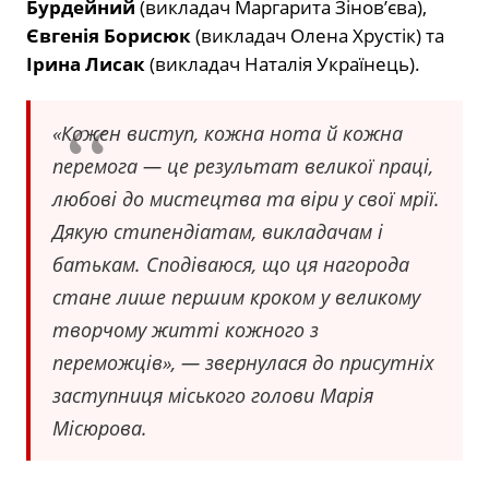
Бурдейний
(викладач Маргарита Зінов’єва),
Євгенія Борисюк
(викладач Олена Хрустік) та
Ірина Лисак
(викладач Наталія Українець).
«Кожен виступ, кожна нота й кожна
перемога — це результат великої праці,
любові до мистецтва та віри у свої мрії.
Дякую стипендіатам, викладачам і
батькам. Сподіваюся, що ця нагорода
стане лише першим кроком у великому
творчому житті кожного з
переможців», — звернулася до присутніх
заступниця міського голови Марія
Місюрова.