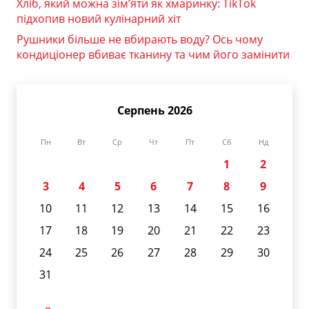
Хліб, який можна зім’яти як хмаринку: TikTok
підхопив новий кулінарний хіт
Рушники більше не вбирають воду? Ось чому
кондиціонер вбиває тканину та чим його замінити
Серпень 2026
Пн
Вт
Ср
Чт
Пт
Сб
Нд
1
2
3
4
5
6
7
8
9
10
11
12
13
14
15
16
17
18
19
20
21
22
23
24
25
26
27
28
29
30
31