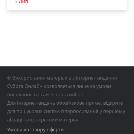
« Лип
© Використання матеріалів з інтернет-видання
Субота Онлайн дозволяється лише за умови
посилання на сайт subota.online
Для інтернет-видань обов’язкове пряме, відкрите
для пошукових систем гіперпосилання у першому
абзаці на конкретний матеріал.
Умови договору оферти