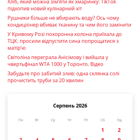
Хліб, який можна зім’яти як хмаринку: TikTok
підхопив новий кулінарний хіт
Рушники більше не вбирають воду? Ось чому
кондиціонер вбиває тканину та чим його замінити
У Кривому Розі похоронна колона приїхала до
ТЦК: просили відпустити сина попрощатися з
матір’ю
Світоліна переграла Анісімову і вийшла у
чвертьфінал WTA 1000 у Торонто. Відео
Забудьте про забитий злив: одна склянка солі
прочистить труби за 20 хвилин
Серпень 2026
Пн
Вт
Ср
Чт
Пт
Сб
Нд
1
2
3
4
5
6
7
8
9