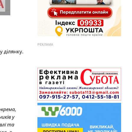
РЕКЛАМА
 ділянку.
окрема,
иків у
влі та