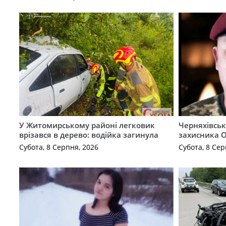
У Житомирському районі легковик
Черняхівськ
врізався в дерево: водійка загинула
захисника О
Субота, 8 Серпня, 2026
Субота, 8 Сер