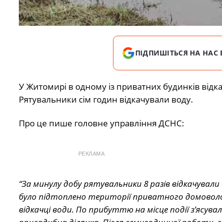
ПІДПИШІТЬСЯ НА НАС 
У Житомирі в одному із приватних будинків відк
Рятувальники сім годин відкачували воду.
Про це пише головне управління ДСНС:
РЕКЛАМА
“За минулу добу рятувальники 8 разів відкачували 
було підтоплено території приватного домоволо
відкачці води. По прибуттю на місце події з’ясув