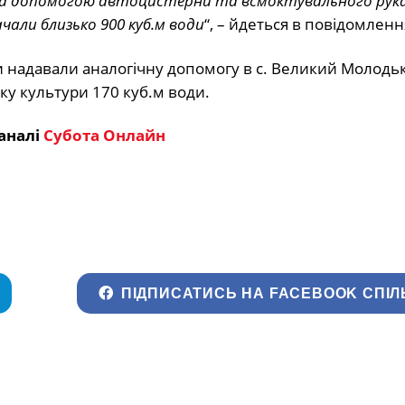
 за допомогою автоцистерни та всмоктувального рука
чали близько 900 куб.м води
“, – йдеться в повідомленн
и надавали аналогічну допомогу в с. Великий Молодькі
у культури 170 куб.м води.
аналі
Субота Онлайн
ПІДПИСАТИСЬ НА FACEBOOK СПІЛ