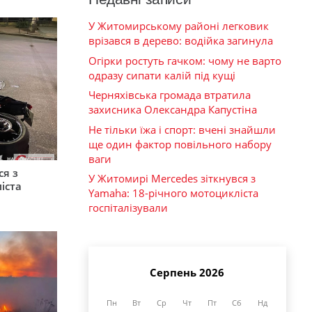
У Житомирському районі легковик
врізався в дерево: водійка загинула
Огірки ростуть гачком: чому не варто
одразу сипати калій під кущі
Черняхівська громада втратила
захисника Олександра Капустіна
Не тільки їжа і спорт: вчені знайшли
ще один фактор повільного набору
ваги
ся з
У Житомирі Mercedes зіткнувся з
іста
Yamaha: 18-річного мотоцикліста
госпіталізували
Серпень 2026
Пн
Вт
Ср
Чт
Пт
Сб
Нд