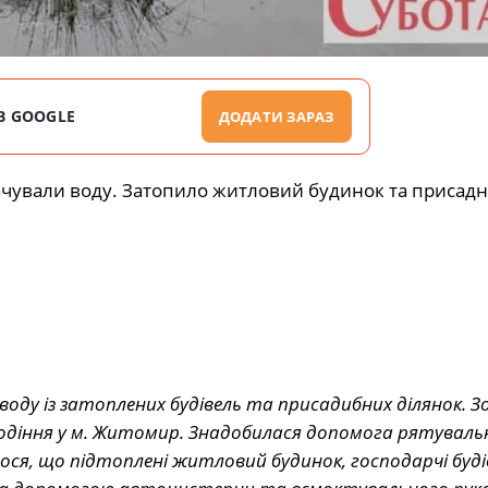
В GOOGLE
ДОДАТИ ЗАРАЗ
ачували воду. Затопило житловий будинок та присадну
воду із затоплених будівель та присадибних ділянок. З
діння у м. Житомир. Знадобилася допомога рятувальн
алося, що підтоплені житловий будинок, господарчі буді