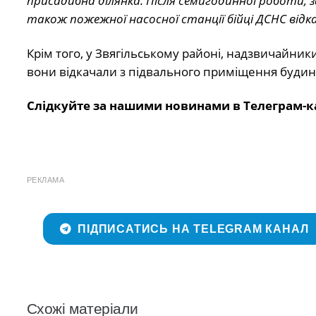
присадибна ділянка. Після семигодинної роботи,
також пожежної насосної станції бійці ДСНС відка
Крім того, у Звягільському районі, надзвичайник
вони відкачали з підвального приміщення будинк
Слідкуйте за нашими новинами в Телеграм-к
РЕКЛАМА
ПІДПИСАТИСЬ НА TELEGRAM КАНАЛ
Схожі матеріали