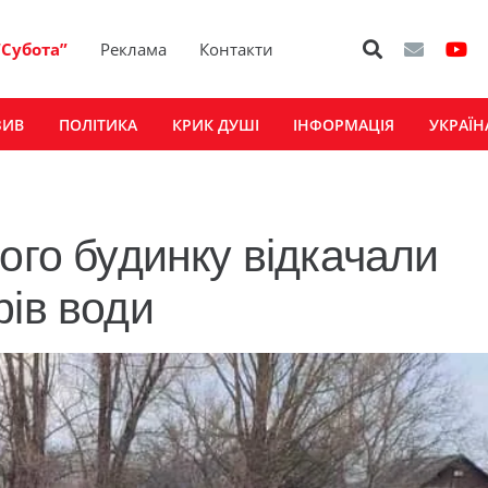
“Субота”
Реклама
Контакти
ЗИВ
ПОЛІТИКА
КРИК ДУШІ
ІНФОРМАЦІЯ
УКРАЇН
ого будинку відкачали
рів води