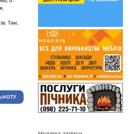
ва, а
я.
в. Там,
ЬНОТУ
Недавні записи