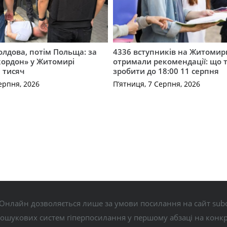
лдова, потім Польща: за
4336 вступників на Житоми
кордон» у Житомирі
отримали рекомендації: що 
 тисяч
зробити до 18:00 11 серпня
ерпня, 2026
П’ятниця, 7 Серпня, 2026
Онлайн дозволяється лише за умови посилання на сайт subo
пошукових систем гіперпосилання у першому абзаці на конк