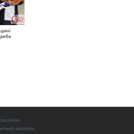
рщині
треба
ta.online
ретний матеріал.