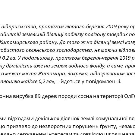
підприємства, протягом лютого-березня 2019 року ор
айнятій земельній ділянці поблизу полігону твердих п
а Житомирського району. До того ж на ділянці землі ком
собистого селянського господарства, не маючи відпов
0,2 га. У подальшому, протягом березня-червня 2019 р
 діяльність вже на землях водного фонду, а саме, пр
о в межах міста Житомира. Зокрема, підозрюваним зас
 площею майже 0,2 га»,
– йдеться у повідомленні.
онна вирубка 89 дерев породи сосна на території Олії
и відходами декількох ділянок землі комунальної вла
що призвело до незворотних порушень ґрунту, незак
вдано державним інтересам та довкіллю шкоди на за