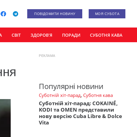
ПОВІДОМИТИ НОВИНУ
МОЯ СУБОТА
А
СВІТ
ЗДОРОВ’Я
ПОРАДИ
СУБОТНЯ КАВА
РЕКЛАМА
ння
Популярні новини
Суботній хіт-парад
,
Суботня кава
Суботній хіт-парад: COKAINÉ,
KODI та OMEN представили
нову версію Cuba Libre & Dolce
Vita