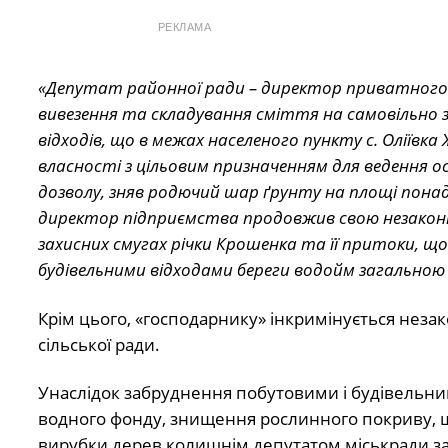
РЕКЛАМА
«Депутат районної ради – директор приватного 
вивезення та складування сміття на самовільно з
відходів, що в межах населеного пункту с. Оліївк
власності з цільовим призначенням для ведення о
дозволу, зняв родючий шар ґрунту на площі понад 
директор підприємства продовжив свою незаконну
захисних смугах річки Крошенка та її притоки, щ
будівельними відходами береги водойм загальною
Крім цього, «господарнику» інкримінується незак
сільської ради.
Унаслідок забруднення побутовими і будівельним
водного фонду, знищення рослинного покриву, 
вирубки дерев колишнім депутатом міськради за