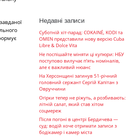
Недавні записи
завданої
ільного
Суботній хіт-парад: COKAINÉ, KODI та
формує
OMEN представили нову версію Cuba
Libre & Dolce Vita
Не поспішайте міняти ці купюри: НБУ
поступово вилучає п’ять номіналів,
але є важливий нюанс
На Херсонщині загинув 51-річний
головний сержант Сергій Капітан з
Овруччини
Огірки тепер не ріжуть, а розбивають:
літній салат, який став хітом
соцмереж
Після погоні в центрі Бердичева —
суд: водій хоче отримати записи з
бодікамер і камер міста