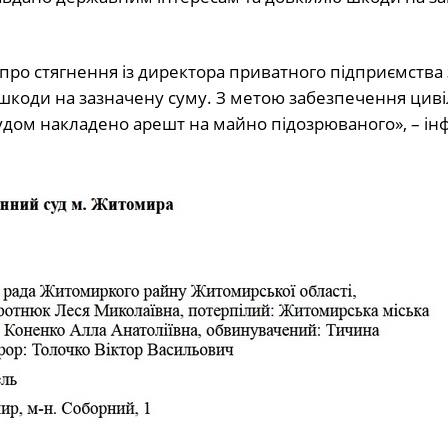
ро стягнення із директора приватного підприємства 
 шкоди на зазначену суму. З метою забезпечення цив
судом накладено арешт на майно підозрюваного», – ін