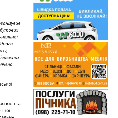
ганізував
обутових
унальної
ідного
оку,
ибережних
мічено
вської
сності та
онної
гальну