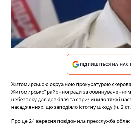
ПІДПИШІТЬСЯ НА НАС 
Житомирською окружною прокуратурою скеровано
Житомирської районної ради за обвинуваченням 
небезпеку для довкілля та спричинило тяжкі насл
насадженнях, що заподіяло істотну шкоду (ч. 2 ст. 2
Про це 24 вересня повідомила пресслужба облас