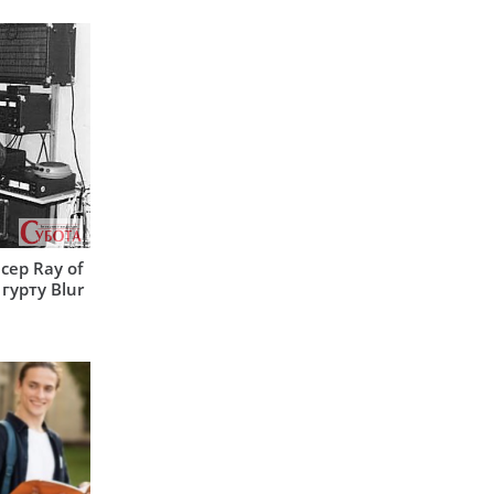
сер Ray of
гурту Blur