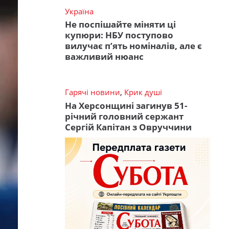
Україна
Не поспішайте міняти ці
купюри: НБУ поступово
вилучає п’ять номіналів, але є
важливий нюанс
Гарячі новини
,
Крик душі
На Херсонщині загинув 51-
річний головний сержант
Сергій Капітан з Овруччини