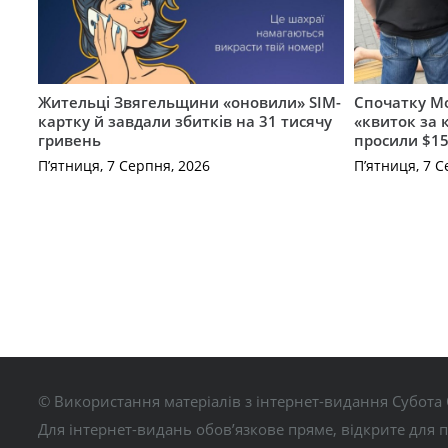
Жительці Звягельщини «оновили» SIM-
Спочатку Мо
картку й завдали збитків на 31 тисячу
«квиток за 
гривень
просили $15
П’ятниця, 7 Серпня, 2026
П’ятниця, 7 С
© Використання матеріалів з інтернет-видання Субота 
Для інтернет-видань обов’язкове пряме, відкрите для 