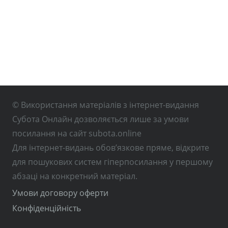
© Використання матеріалів з інтернет-видання
Субота Онлайн дозволяється лише за умови
посилання на сайт subota.online
Для інтернет-видань обов’язкове пряме, відкрите
для пошукових систем гіперпосилання у першому
абзаці на конкретний матеріал.
Умови договору оферти
Конфіденційність