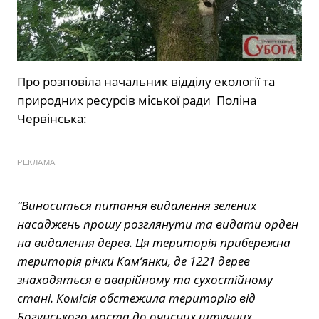
Про розповіла начальник відділу екології та
природних ресурсів міської ради Поліна
Червінська:
РЕКЛАМА
“Виноситься питання видалення зелених
насаджень прошу розглянути та видати орден
на видалення дерев. Ця територія прибережна
територія річки Кам’янки, де 1221 дерев
знаходяться в аварійному та сухостійному
стані. Комісія обстежила територію від
Богунського моста до очисних штучних