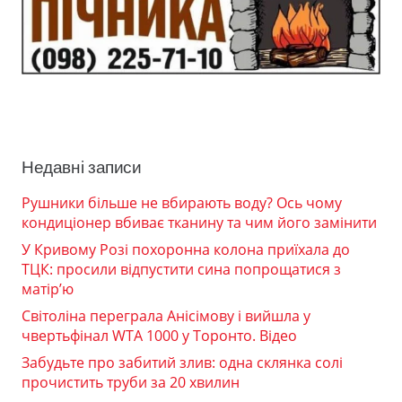
Недавні записи
Рушники більше не вбирають воду? Ось чому
кондиціонер вбиває тканину та чим його замінити
У Кривому Розі похоронна колона приїхала до
ТЦК: просили відпустити сина попрощатися з
матір’ю
Світоліна переграла Анісімову і вийшла у
чвертьфінал WTA 1000 у Торонто. Відео
Забудьте про забитий злив: одна склянка солі
прочистить труби за 20 хвилин