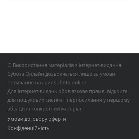
© Використання матеріалів з інтернет-видання
Субота Онлайн дозволяється лише за умови
посилання на сайт subota.online
Для інтернет-видань обов’язкове пряме, відкрите
для пошукових систем гіперпосилання у першому
абзаці на конкретний матеріал.
Умови договору оферти
Конфіденційність