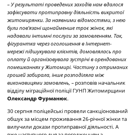
– У результаті проведених заходів нам вдалося
зафіксувати протиправну діяльність викритої
житомирянки. За наявними відомостями, з нею
були пов’язані щонайменше троє жінок, які
надавали інтимні послуги за замовленням. Так,
фігурантка через оголошення в Інтернет-
мережі підшукувала клієнтів, домовлялась про
оплату й організовувала зустрічі в орендованих
помешканнях у Житомирі. Частину з отриманих
грошей забирала, інше розподіляла між
виконавицями замовлень, –
розповів начальник
відділу міграційної поліції ГУНП Житомирщини
Олександр Фурманюк
.
30 серпня поліцейські провели санкціонований
обшук за місцем проживання 26-річної жінки та
вилучили докази протиправної діяльності. А
вже наступного дня за погодженням з