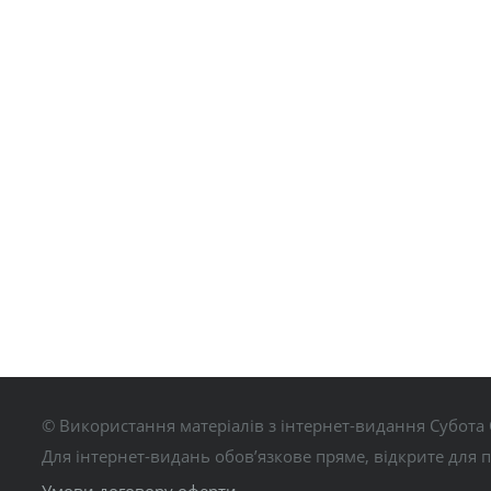
© Використання матеріалів з інтернет-видання Субота 
Для інтернет-видань обов’язкове пряме, відкрите для 
Умови договору оферти