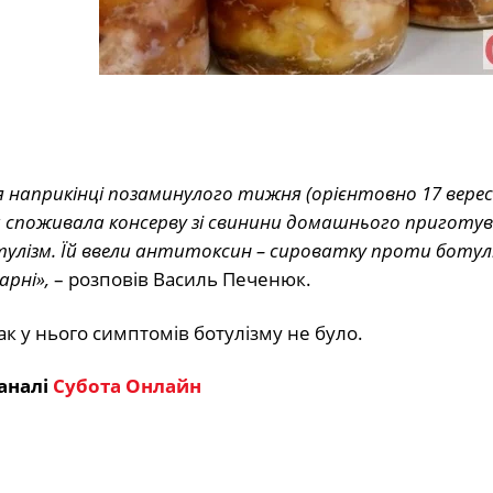
я наприкінці позаминулого тижня (орієнтовно 17 вересня
на споживала консерву зі свинини домашнього приготув
улізм. Їй ввели антитоксин – сироватку проти ботулі
арні»,
– розповів Василь Печенюк.
нак у нього симптомів ботулізму не було.
аналі
Субота Онлайн