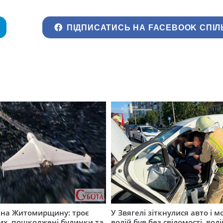
ПІДПИСАТИСЬ НА FACEBOOK СПІЛ
а на Житомирщину: троє
У Звягелі зіткнулися авто і 
их, пошкоджені будинки та
водій був без свідомості, вод