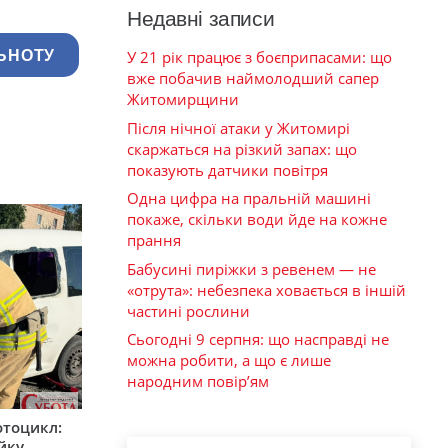
Недавні записи
ЬНОТУ
У 21 рік працює з боєприпасами: що
вже побачив наймолодший сапер
Житомирщини
Після нічної атаки у Житомирі
скаржаться на різкий запах: що
показують датчики повітря
Одна цифра на пральній машині
покаже, скільки води йде на кожне
прання
Бабусині пиріжки з ревенем — не
«отрута»: небезпека ховається в іншій
частині рослини
Сьогодні 9 серпня: що насправді не
можна робити, а що є лише
народним повір’ям
мотоцикл:
ійку