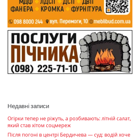
Недавні записи
Огірки тепер не ріжуть, а розбивають: літній салат,
який став хітом соцмереж
Після погоні в центрі Бердичева — суд: водій хоче