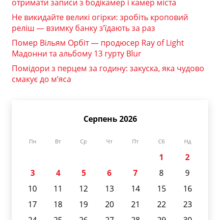
отримати записи з бодікамер і камер міста
Не викидайте великі огірки: зробіть кроповий
реліш — взимку банку з’їдають за раз
Помер Вільям Орбіт — продюсер Ray of Light
Мадонни та альбому 13 гурту Blur
Помідори з перцем за годину: закуска, яка чудово
смакує до м’яса
Серпень 2026
Пн
Вт
Ср
Чт
Пт
Сб
Нд
1
2
3
4
5
6
7
8
9
10
11
12
13
14
15
16
17
18
19
20
21
22
23