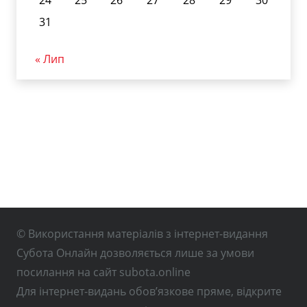
24
25
26
27
28
29
30
31
« Лип
© Використання матеріалів з інтернет-видання
Субота Онлайн дозволяється лише за умови
посилання на сайт subota.online
Для інтернет-видань обов’язкове пряме, відкрите