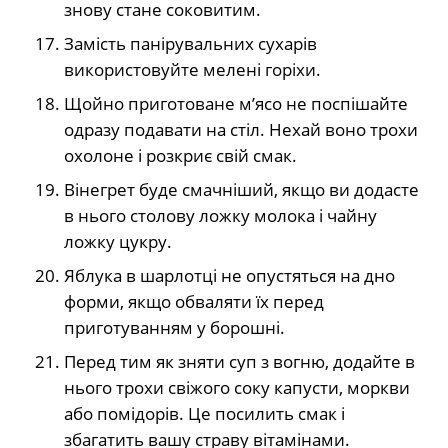
знову стане соковитим.
Замість панірувальних сухарів
використовуйте мелені горіхи.
Щойно приготоване м’ясо не поспішайте
одразу подавати на стіл. Нехай воно трохи
охолоне і розкриє свій смак.
Вінегрет буде смачніший, якщо ви додасте
в нього столову ложку молока і чайну
ложку цукру.
Яблука в шарлотці не опустяться на дно
форми, якщо обваляти їх перед
приготуванням у борошні.
Перед тим як зняти суп з вогню, додайте в
нього трохи свіжого соку капусти, моркви
або помідорів. Це посилить смак і
збагатить вашу страву вітамінами.