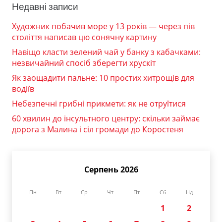
Недавні записи
Художник побачив море у 13 років — через пів
століття написав цю сонячну картину
Навіщо класти зелений чай у банку з кабачками:
незвичайний спосіб зберегти хрускіт
Як заощадити пальне: 10 простих хитрощів для
водіїв
Небезпечні грибні прикмети: як не отруїтися
60 хвилин до інсультного центру: скільки займає
дорога з Малина і сіл громади до Коростеня
Серпень 2026
Пн
Вт
Ср
Чт
Пт
Сб
Нд
1
2