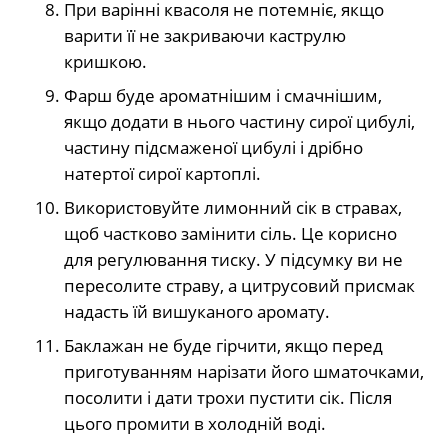
При варінні квасоля не потемніє, якщо
варити її не закриваючи каструлю
кришкою.
Фарш буде ароматнішим і смачнішим,
якщо додати в нього частину сирої цибулі,
частину підсмаженої цибулі і дрібно
натертої сирої картоплі.
Використовуйте лимонний сік в стравах,
щоб частково замінити сіль. Це корисно
для регулювання тиску. У підсумку ви не
пересолите страву, а цитрусовий присмак
надасть їй вишуканого аромату.
Баклажан не буде гірчити, якщо перед
приготуванням нарізати його шматочками,
посолити і дати трохи пустити сік. Після
цього промити в холодній воді.