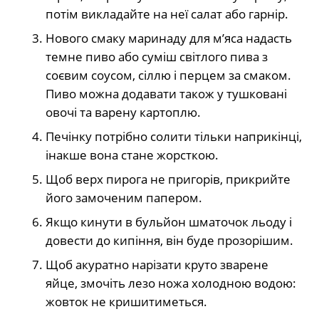
потім викладайте на неї салат або гарнір.
Нового смаку маринаду для м’яса надасть
темне пиво або суміш світлого пива з
соєвим соусом, сіллю і перцем за смаком.
Пиво можна додавати також у тушковані
овочі та варену картоплю.
Печінку потрібно солити тільки наприкінці,
інакше вона стане жорсткою.
Щоб верх пирога не пригорів, прикрийте
його замоченим папером.
Якщо кинути в бульйон шматочок льоду і
довести до кипіння, він буде прозорішим.
Щоб акуратно нарізати круто зварене
яйце, змочіть лезо ножа холодною водою:
жовток не кришитиметься.