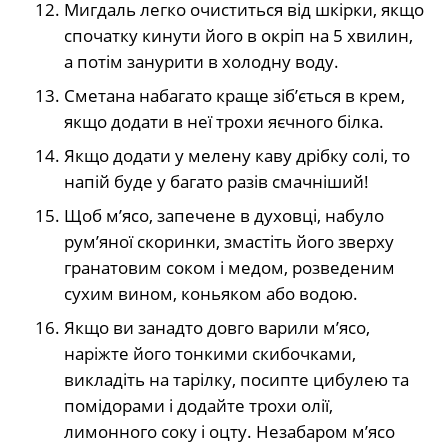
Мигдаль легко очиститься від шкірки, якщо
спочатку кинути його в окріп на 5 хвилин,
а потім занурити в холодну воду.
Сметана набагато краще зіб’ється в крем,
якщо додати в неї трохи яєчного білка.
Якщо додати у мелену каву дрібку солі, то
напій буде у багато разів смачніший!
Щоб м’ясо, запечене в духовці, набуло
рум’яної скоринки, змастіть його зверху
гранатовим соком і медом, розведеним
сухим вином, коньяком або водою.
Якщо ви занадто довго варили м’ясо,
наріжте його тонкими скибочками,
викладіть на тарілку, посипте цибулею та
помідорами і додайте трохи олії,
лимонного соку і оцту. Незабаром м’ясо