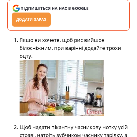
ПІДПИШІТЬСЯ НА НАС В GOOGLE
ДОДАТИ ЗАРАЗ
Якщо ви хочете, щоб рис вийшов
білосніжним, при варінні додайте трохи
оцту.
Щоб надати пікантну часникову нотку усій
страві, натріть зубчиком часнику тарілку, а