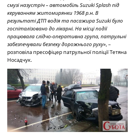
смузі назустріч – автомобіль Suzuki Splash під
керуванням житомирянки 1968 р.н. В
результаті ДТП водія та пасажира Suzuki було
госпіталізовано до лікарні. На місці події
працювала слідчо-оперативна група, патрульні
забезпечували безпеку дорожнього руху»
, –
розповіла пресофіцер патрульної поліції Тетяна
Носадчук.