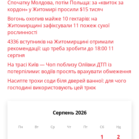
Спочатку Молдова, потім Польща: за «квиток за
кордон» у Житомирі просили $15 тисяч
Вогонь охопив майже 10 гектарів: на
Житомирщині зафіксували 11 пожеж сухої
рослинності
4336 вступників на Житомирщині отримали
рекомендації: що треба зробити до 18:00 11
серпня
На трасі Київ — Чоп поблизу Оліївки ДТП із
потерпілими: водіїв просять врахувати обмеження
Насипте трохи соди біля дверей ванної: для чого
господині використовують цей трюк
Серпень 2026
Пн
Вт
Ср
Чт
Пт
Сб
Нд
1
2