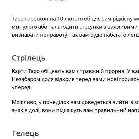
Таро-гороскоп на 10 лютого обіцяє вам рідкісн
минулого або налагодити стосунки з важливими лю
визнавати неправоту, так вам буде набагато лег
Стрілець
Карти Таро обіцяють вам справжній прорив. У ваш
Незабаром доля відкриє перед вами нові горизон
уперед.
Можливо, у понеділок вам доведеться вийти із зо
знаків долі, вони підкажуть вам правильний нап
Телець