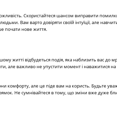
у можливість. Скористайтеся шансом виправити помилк
дьми. Вам варто довіряти своїй інтуїції, але навчит
ше почати нове життя.
ому житті відбудеться подія, яка наблизить вас до мр
ти, але важливо не упустити момент і наважитися на
ни комфорту, але це піде вам на користь. Будьте уваж
рямок. Не сумнівайтеся в тому, що зміни вже дуже бл