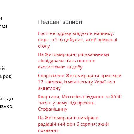
и
Недавні записи
ися
Гості не одразу вгадують начинку:
пиріг із 5–6 цибулин, який зникає зі
столу
На Житомирщині рятувальники
ліквідували п’ять пожеж в
екосистемах за добу
ій.
Спортсмени Житомирщини привезли
 крок
12 нагород із чемпіонату України з
акватлону
Квартири, Mercedes і будинок за $550
ні до
тисяч: у чому підозрюють
изько.
Стефанішину
На Житомирщині виміряли
радіаційний фон 6 серпня: який
показник