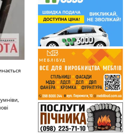
инається
сумніви,
нові