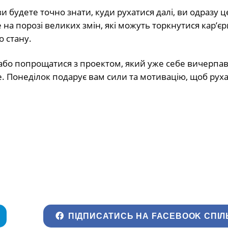
и будете точно знати, куди рухатися далі, ви одразу ц
е на порозі великих змін, які можуть торкнутися кар’єр
о стану.
бо попрощатися з проектом, який уже себе вичерпав
е. Понеділок подарує вам сили та мотивацію, щоб рух
ПІДПИСАТИСЬ НА FACEBOOK СПІЛ