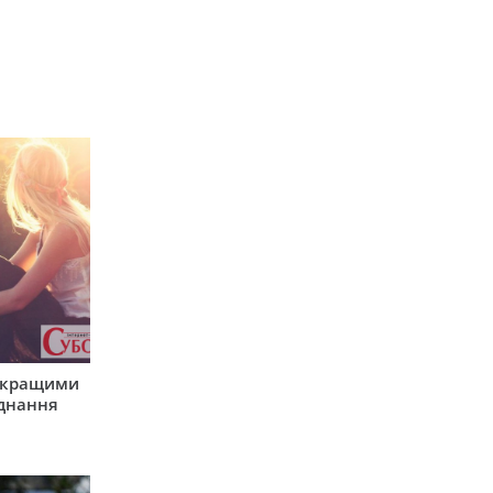
айкращими
єднання