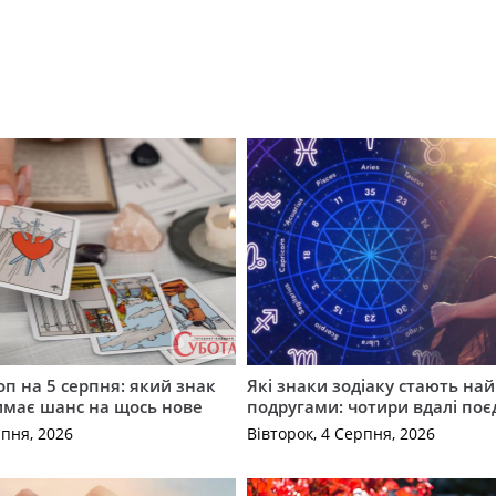
оп на 5 серпня: який знак
Які знаки зодіаку стають н
имає шанс на щось нове
подругами: чотири вдалі по
рпня, 2026
Вівторок, 4 Серпня, 2026