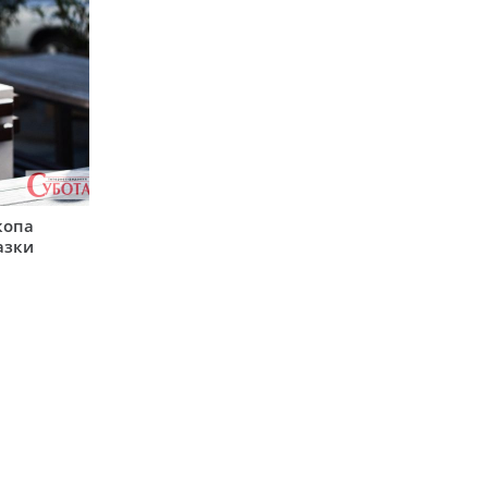
копа
азки