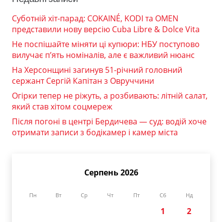
Суботній хіт-парад: COKAINÉ, KODI та OMEN
представили нову версію Cuba Libre & Dolce Vita
Не поспішайте міняти ці купюри: НБУ поступово
вилучає п’ять номіналів, але є важливий нюанс
На Херсонщині загинув 51-річний головний
сержант Сергій Капітан з Овруччини
Огірки тепер не ріжуть, а розбивають: літній салат,
який став хітом соцмереж
Після погоні в центрі Бердичева — суд: водій хоче
отримати записи з бодікамер і камер міста
Серпень 2026
Пн
Вт
Ср
Чт
Пт
Сб
Нд
1
2