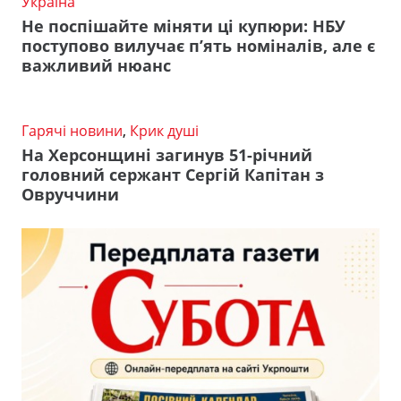
Україна
Не поспішайте міняти ці купюри: НБУ
поступово вилучає п’ять номіналів, але є
важливий нюанс
Гарячі новини
,
Крик душі
На Херсонщині загинув 51-річний
головний сержант Сергій Капітан з
Овруччини