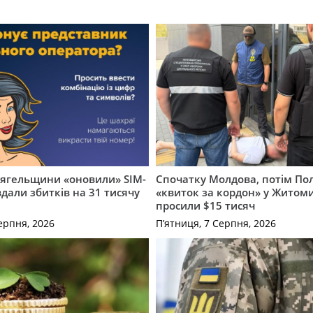
вягельщини «оновили» SIM-
Спочатку Молдова, потім По
вдали збитків на 31 тисячу
«квиток за кордон» у Житоми
просили $15 тисяч
ерпня, 2026
П’ятниця, 7 Серпня, 2026