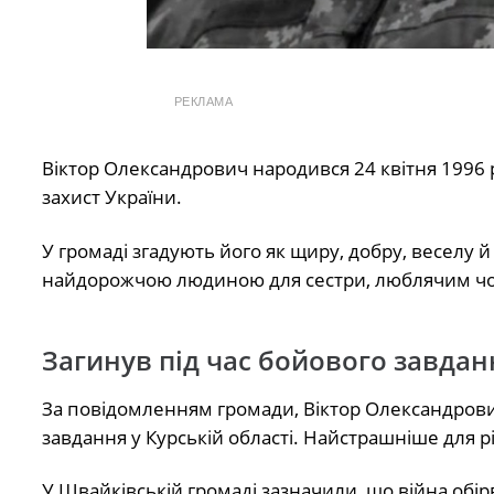
РЕКЛАМА
Віктор Олександрович народився 24 квітня 1996 
захист України.
У громаді згадують його як щиру, добру, веселу 
найдорожчою людиною для сестри, люблячим чол
Загинув під час бойового завдан
За повідомленням громади, Віктор Олександрович
завдання у Курській області. Найстрашніше для 
У Швайківській громаді зазначили, що війна обір