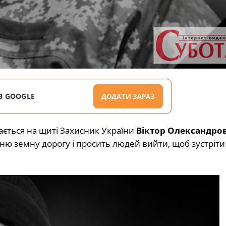
В GOOGLE
ДОДАТИ ЗАРАЗ
ється на щиті Захисник України
Віктор Олександро
ню земну дорогу і просить людей вийти, щоб зустріти