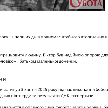
року. Із перших днів повномасштабного вторгнення ві
й працьовиту людину. Віктор був надійною опорою для 
овіком і батьком маленької донечки.
ня
 загинув 3 квітня 2025 року під час виконання бойов
рідних підтвердили результати ДНК-експертизи.
вала життя люблячого сина, турботливого чоловіка, ба