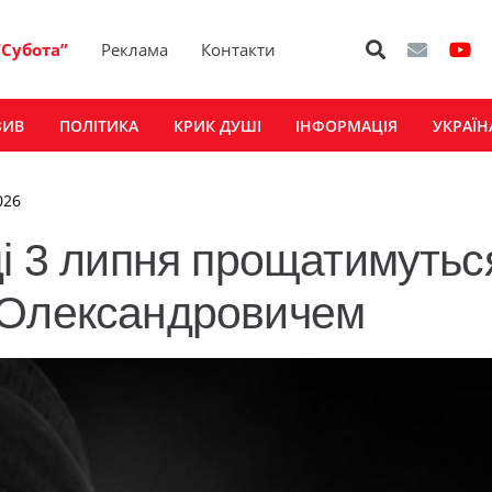
“Субота”
Реклама
Контакти
ЗИВ
ПОЛІТИКА
КРИК ДУШІ
ІНФОРМАЦІЯ
УКРАЇН
026
і 3 липня прощатимуться
 Олександровичем