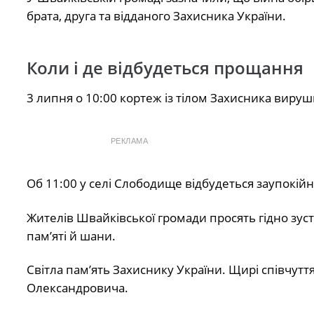
брата, друга та відданого Захисника України.
Коли і де відбудеться прощання
3 липня о 10:00 кортеж із тілом Захисника вируш
РЕКЛАМА
Об 11:00 у селі Слободище відбудеться заупокійна 
Жителів Швайківської громади просять гідно зус
пам’яті й шани.
Світла пам’ять Захиснику України. Щирі співчуття
Олександровича.