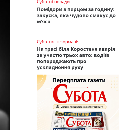
Суботні поради
Помідори з перцем за годину:
закуска, яка чудово смакує до
м’яса
Суботня інформація
На трасі біля Коростеня аварія
за участю трьох авто: водіїв
попереджають про
ускладнення руху