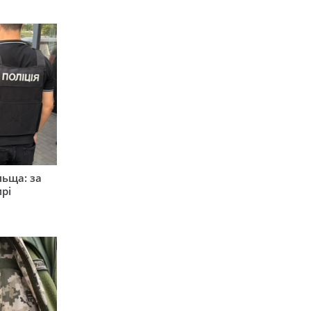
льща: за
рі