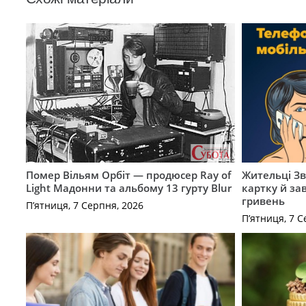
Помер Вільям Орбіт — продюсер Ray of
Жительці З
Light Мадонни та альбому 13 гурту Blur
картку й за
гривень
П’ятниця, 7 Серпня, 2026
П’ятниця, 7 С