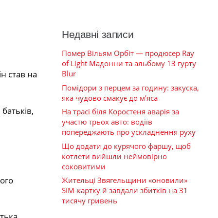
Недавні записи
Помер Вільям Орбіт — продюсер Ray
of Light Мадонни та альбому 13 гурту
Blur
н став на
Помідори з перцем за годину: закуска,
яка чудово смакує до м’яса
батьків,
На трасі біля Коростеня аварія за
участю трьох авто: водіїв
попереджають про ускладнення руху
Що додати до курячого фаршу, щоб
котлети вийшли неймовірно
соковитими
ого
Жительці Звягельщини «оновили»
SIM-картку й завдали збитків на 31
тисячу гривень
тька,