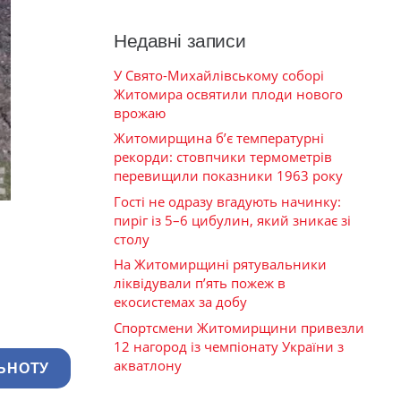
Недавні записи
У Свято-Михайлівському соборі
Житомира освятили плоди нового
врожаю
Житомирщина б’є температурні
рекорди: стовпчики термометрів
перевищили показники 1963 року
Гості не одразу вгадують начинку:
пиріг із 5–6 цибулин, який зникає зі
столу
На Житомирщині рятувальники
ліквідували п’ять пожеж в
екосистемах за добу
Спортсмени Житомирщини привезли
12 нагород із чемпіонату України з
акватлону
ЬНОТУ