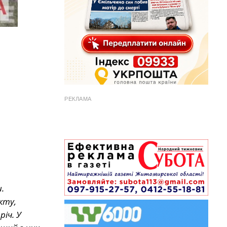
РЕКЛАМА
.
кту,
іч. У