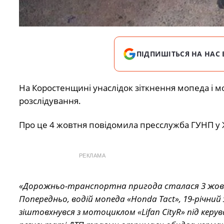
ПІДПИШІТЬСЯ НА НАС 
На Коростенщині унаслідок зіткнення мопеда і м
розслідування.
Про це 4 жовтня повідомила пресслужба ГУНП у 
РЕКЛАМА
«Дорожньо-транспортна пригода сталася 3 жовтня
Попередньо, водій мопеда «Honda Tact», 19-річни
зіштовхнувся з мотоциклом «Lifan CityR» під керу