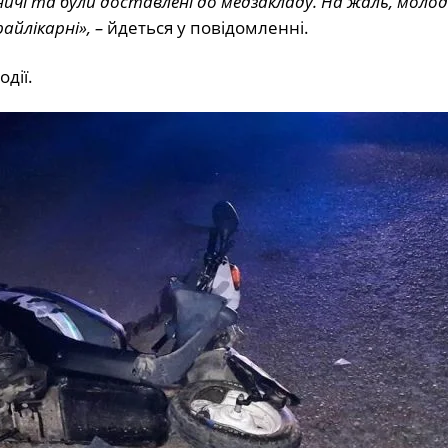
і та були доставлені до медзакладу. На жаль, молод
айлікарні», –
йдеться у повідомленні.
дії.