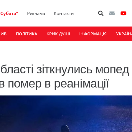
“Субота”
Реклама
Контакти
ЗИВ
ПОЛІТИКА
КРИК ДУШІ
ІНФОРМАЦІЯ
УКРАЇН
бласті зіткнулись мопед 
в помер в реанімації