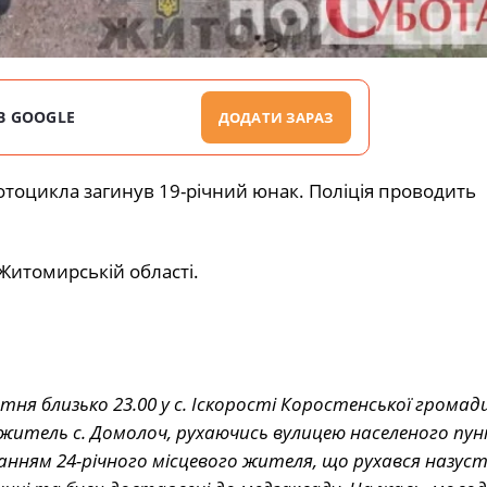
В GOOGLE
ДОДАТИ ЗАРАЗ
отоцикла загинув 19-річний юнак. Поліція проводить
Житомирській області.
 близько 23.00 у с. Іскорості Коростенської громади
й житель с. Домолоч, рухаючись вулицею населеного пун
ванням 24-річного місцевого жителя, що рухався назустр