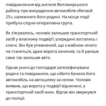
повідомлення від жителя Житомирського
району про викрадення автомобіля «Renault
25», належного його родині. На місце події
прибула слідчо-оперативна група.
Як з’ясувалось, чоловік залишив транспортний
засіб у власному подвір’ї, усередині зостались і
ключі. Він був упевнений, що з майном нічого
не станеться, адже ворота зачинив, та й раніше
саме так залишав авто.
Однак уночі до господаря зателефонували
родичі та повідомили, що нібито бачили його
автомобіль на автошляху за селом. Чоловік
виявив, що ворота у подвір’ї відчинені, а
транспортний засіб зник. Відтак він звернувся
до поліції.