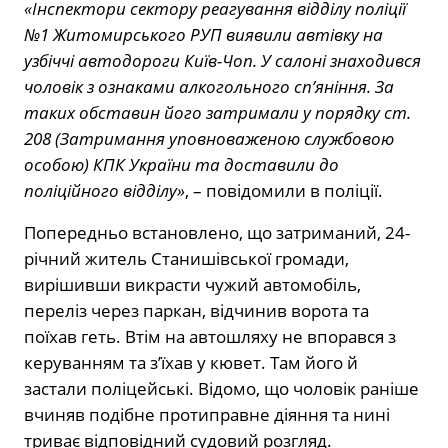
«Інспектори сектору реагування відділу поліції
№1 Житомирського РУП виявили автівку на
узбіччі автодороги Київ-Чоп. У салоні знаходився
чоловік з ознаками алкогольного сп’яніння. За
таких обставин його затримали у порядку ст.
208 (Затримання уповноваженою службовою
особою) КПК України та доставили до
поліційного відділу»
, – повідомили в поліції.
Попередньо встановлено, що затриманий, 24-
річний житель Станишівської громади,
вирішивши викрасти чужий автомобіль,
переліз через паркан, відчинив ворота та
поїхав геть. Втім на автошляху не впорався з
керуванням та з’їхав у кювет. Там його й
застали поліцейські. Відомо, що чоловік раніше
вчиняв подібне протиправне діяння та нині
триває відповідний судовий розгляд.