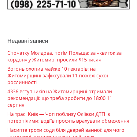
Недавні записи
Спочатку Молдова, потім Польща: за «квиток за
кордон» у Житомирі просили $15 тисяч
Вогонь охопив майже 10 гектарів: на
Житомирщині зафіксували 11 пожеж сухої
рослинності
4336 вступників на Житомирщині отримали
рекомендації: що треба зробити до 18:00 11
серпня
На трасі Київ — Чоп поблизу Оліївки ДТП із
потерпілими: водіїв просять врахувати обмеження
Насипте трохи соди біля дверей ванної: для чого
господині використовують цей трюк