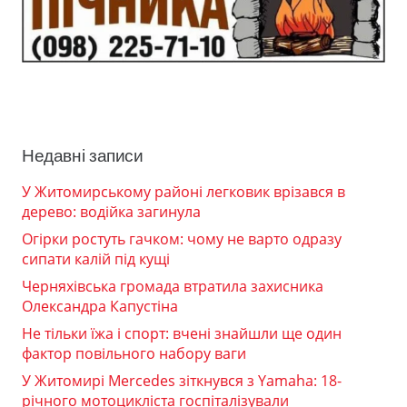
Недавні записи
У Житомирському районі легковик врізався в
дерево: водійка загинула
Огірки ростуть гачком: чому не варто одразу
сипати калій під кущі
Черняхівська громада втратила захисника
Олександра Капустіна
Не тільки їжа і спорт: вчені знайшли ще один
фактор повільного набору ваги
У Житомирі Mercedes зіткнувся з Yamaha: 18-
річного мотоцикліста госпіталізували