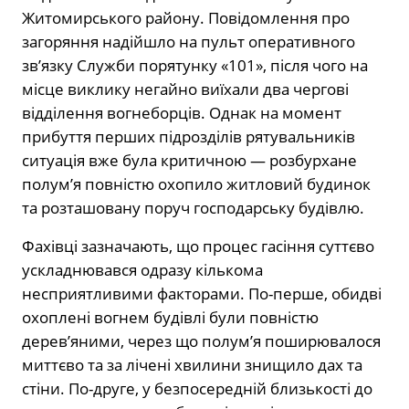
Житомирського району. Повідомлення про
загоряння надійшло на пульт оперативного
зв’язку Служби порятунку «101», після чого на
місце виклику негайно виїхали два чергові
відділення вогнеборців. Однак на момент
прибуття перших підрозділів рятувальників
ситуація вже була критичною — розбурхане
полум’я повністю охопило житловий будинок
та розташовану поруч господарську будівлю.
Фахівці зазначають, що процес гасіння суттєво
ускладнювався одразу кількома
несприятливими факторами. По-перше, обидві
охоплені вогнем будівлі були повністю
дерев’яними, через що полум’я поширювалося
миттєво та за лічені хвилини знищило дах та
стіни. По-друге, у безпосередній близькості до