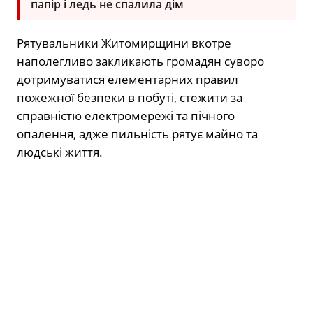
папір і ледь не спалила дім
Рятувальники Житомирщини вкотре
наполегливо закликають громадян суворо
дотримуватися елементарних правил
пожежної безпеки в побуті, стежити за
справністю електромережі та пічного
опалення, адже пильність рятує майно та
людські життя.