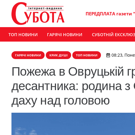
ПЕРЕДПЛАТА газети 
ТОП НОВИНИ
ГАРЯЧІ НОВИНИ
СУБОТНІЙ ЕКСКЛЮ
08:23, Поне
ГАРЯЧІ НОВИНИ
КРИК ДУШІ
ТОП НОВИНИ
Пожежа в Овруцькій г
десантника: родина з
даху над головою