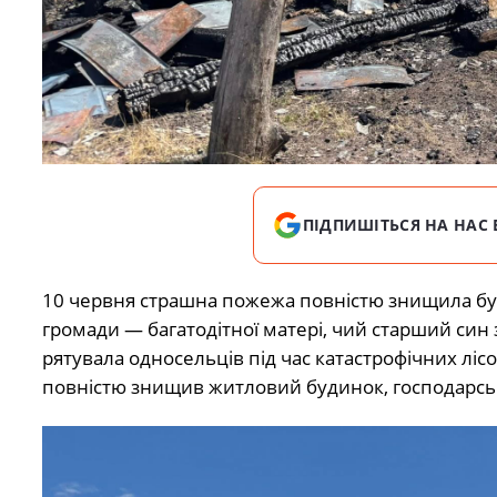
ПІДПИШІТЬСЯ НА НАС 
10 червня страшна пожежа повністю знищила б
громади — багатодітної матері, чий старший син з
рятувала односельців під час катастрофічних лі
повністю знищив житловий будинок, господарськ