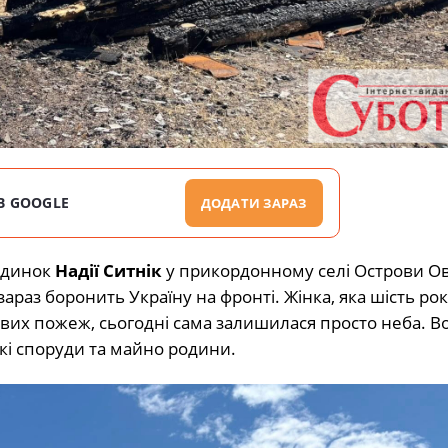
В GOOGLE
ДОДАТИ ЗАРАЗ
удинок
Надії Ситнік
у прикордонному селі Острови О
араз боронить Україну на фронті. Жінка, яка шість рок
сових пожеж, сьогодні сама залишилася просто неба.
В
і споруди та майно родини.