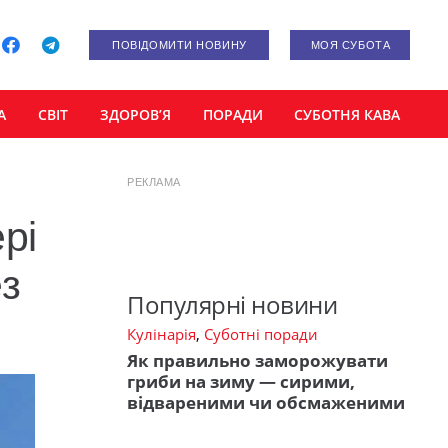
ПОВІДОМИТИ НОВИНУ
МОЯ СУБОТА
А
СВІТ
ЗДОРОВ’Я
ПОРАДИ
СУБОТНЯ КАВА
РЕКЛАМА
рі
з
Популярні новини
Кулінарія
,
Суботні поради
Як правильно заморожувати
гриби на зиму — сирими,
відвареними чи обсмаженими