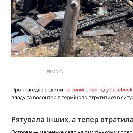
РЕКЛАМА
Про трагедію родини
на своїй сторінці у Faceboo
владу та волонтерів терміново втрутитися в ситу
Рятувала інших, а тепер втратил
Острови — маленьке село на самісінькому кордон