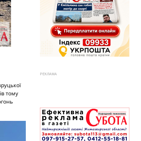
РЕКЛАМА
вруцької
ів тому
огонь