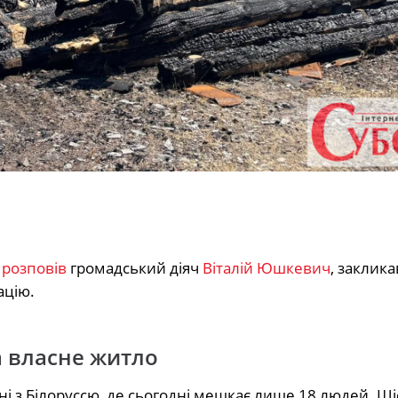
k розповів
громадський діяч
Віталій Юшкевич
, заклик
ацію.
а власне житло
і з Білоруссю, де сьогодні мешкає лише 18 людей. Ші