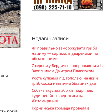
Недавні записи
Як правильно заморожувати гриби
на зиму — сирими, відвареними чи
обсмаженими
7 серпня у Бердичеві попрощаються із
Захисником Дмитром Плаксюком
авши
Росте купками під тополею: на який
гриб схожа незвична біла знахідка
Собака вкусила або кіт подряпав:
куди негайно звертатися на
Житомирщині
Корнинська громада провела в
сть років