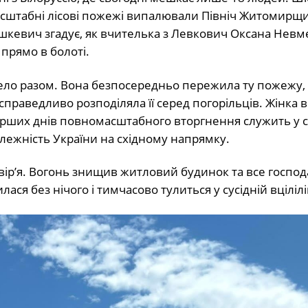
сштабні лісові пожежі випалювали Північ Житомирщи
Юшкевич згадує, як вчителька з Левкович Оксана Нев
 прямо в болоті.
в село разом. Вона безпосередньо пережила ту пожежу,
праведливо розподіляла її серед погорільців. Жінка 
перших днів повномасштабного вторгнення служить у ск
лежність України на східному напрямку.
вір’я. Вогонь знищив житловий будинок та все господ
я без нічого і тимчасово тулиться у сусідній вцілілій