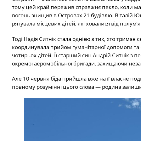
тому цей край пережив справжнє пекло, коли ма
вогонь знищив в Островах 21 будівлю. Віталій 
рятувала місцевих дітей, які ховалися від полум’я
Тоді Надія Ситнік стала однією з тих, хто трима
координувала прийом гуманітарної допомоги та с
чотирьох дітей. Її старший син Андрій Ситнік з 
окремої аеромобільної бригади, захищаючи неза
Але 10 червня біда прийшла вже на її власне под
повному розумінні цього слова — родина залишилас