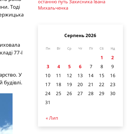
останню путь Захисника Івана
ни. Тоді
Михальченка
мержицька
Серпень 2026
виховала
Пн
Вт
Ср
Чт
Пт
Сб
Нд
ладі 77-ї
1
2
3
4
5
6
7
8
9
арство. У
10
11
12
13
14
15
16
 будівлі.
17
18
19
20
21
22
23
24
25
26
27
28
29
30
31
« Лип