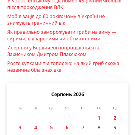
У Коростенському ТЦК помер 46-річний чоловік
після проходження ВЛК
Мобілізація до 60 років: чому в Україні не
знижують граничний вік
Як правильно заморожувати гриби на зиму —
сирими, відвареними чи обсмаженими
7 серпня у Бердичеві попрощаються із
Захисником Дмитром Плаксюком
Росте купками під тополею: на який гриб схожа
незвична біла знахідка
Серпень 2026
Пн
Вт
Ср
Чт
Пт
Сб
Нд
1
2
3
4
5
6
7
8
9