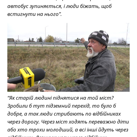
автобус зупиняється, і люди біжать, щоб
встигнути на нього”.
“Як старій людині піднятися на той міст?
Зробили б тут підземний перехід, то було б
добре, а так люди стрибають по відбійниках
через дорогу. Через міст ходять переважно діти
або хто трохи молодший, а всі інші йдуть через